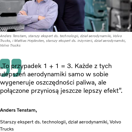
Anders Tenstam, starszy ekspert ds. technologii, dział aerodynamiki, Volvo
Trucks, i Mattias Hejdesten, starszy ekspert ds. inżynierii, dział aerodynamiki,
Volvo Trucks
„To przypadek 1 + 1 = 3. Każde z tych
ulepszeń aerodynamiki samo w sobie
wygeneruje oszczędności paliwa, ale
połączone przyniosą jeszcze lepszy efekt”.
Anders Tenstam,
Starszy ekspert ds. technologii, dział aerodynamiki, Volvo
Trucks