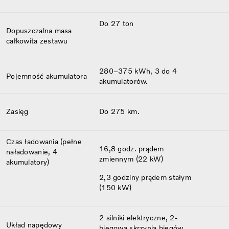
Do 27 ton
Dopuszczalna masa
całkowita zestawu
280–375 kWh, 3 do 4
Pojemność akumulatora
akumulatorów.
Zasięg
Do 275 km.
Czas ładowania (pełne
16,8 godz. prądem
naładowanie​, 4
zmiennym (22 kW)
akumulatory​)
2,3 godziny prądem stałym
(150 kW)
2 silniki elektryczne, 2-
Układ napędowy
biegowa skrzynia biegów