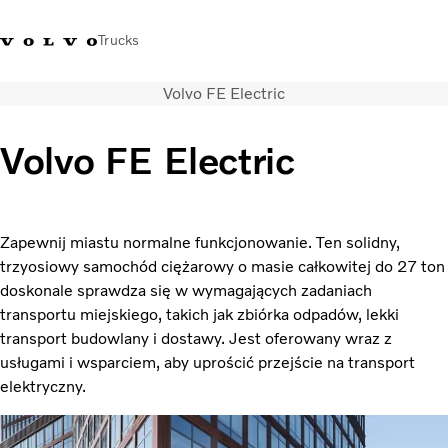
Trucks
Volvo FE Electric
+48 22 383 45 00
Sklep Volvo Trucks
Zaloguj się
Polska
Volvo FE Electric
Rozwiązania transportowe
Samochody ciężarowe
Usługi
Zapewnij miastu normalne funkcjonowanie. Ten solidny,
Wyszukiwarka dealerów
trzyosiowy samochód ciężarowy o masie całkowitej do 27 ton
Aktualności
doskonale sprawdza się w wymagających zadaniach
O nas
transportu miejskiego, takich jak zbiórka odpadów, lekki
Volvo Truck Builder
transport budowlany i dostawy. Jest oferowany wraz z
Kontakt
usługami i wsparciem, aby uprościć przejście na transport
elektryczny.