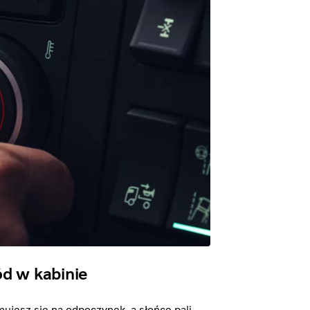
ód w kabinie
ujesz się na odpoczynek, a słońce pali