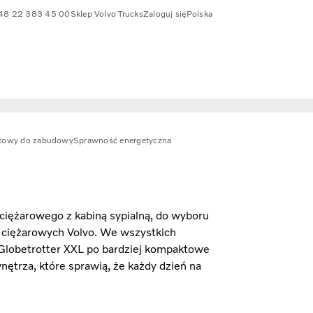
48 22 383 45 00
Sklep Volvo Trucks
Zaloguj się
Polska
towy do zabudowy
Sprawność energetyczna
iężarowego z kabiną sypialną, do wyboru
 ciężarowych Volvo. We wszystkich
 Globetrotter XXL po bardziej kompaktowe
nętrza, które sprawią, że każdy dzień na