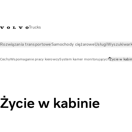
Trucks
Rozwiązania transportowe
Samochody ciężarowe
Usługi
Wyszukiwark
Cechy
Wspomaganie pracy kierowcy
System kamer monitorujących
Życie w kabin
Samochody ciężarowe
Cechy
Życie w kabinie
Życie w kabinie