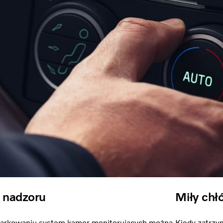
 nadzoru
Miły chł
parkowaniu system kamer monitorujących można
Kiedy zatrzym