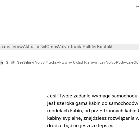
+
a dealerów
Aktualności
O nas
Volvo Truck Builder
Kontakt
ie
I-Shift
I-See
Silniki Volvo Trucks
Aktywny Układ Kierowniczy Volvo
Podwozie
Go
Jeśli Twoje zadanie wymaga samochodu c
jest szeroka gama kabin do samochodów
modelach kabin, od przestronnych kabin
kabiny sypialne, znajdziesz rozwiązania w
drodze będzie jeszcze lepszy.