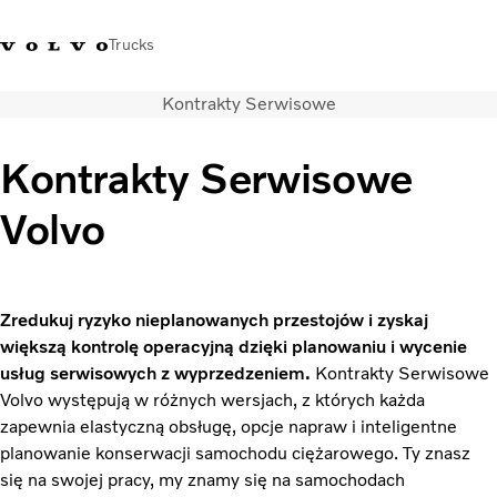
Trucks
Kontrakty Serwisowe
+48 22 383 45 00
Sklep Volvo Trucks
Zaloguj się
Polska
Kontrakty Serwisowe
Rozwiązania transportowe
Volvo
Samochody ciężarowe
Usługi
Wyszukiwarka dealerów
Aktualności
Zredukuj ryzyko nieplanowanych przestojów i zyskaj
O nas
większą kontrolę operacyjną dzięki planowaniu i wycenie
Volvo Truck Builder
usług serwisowych z wyprzedzeniem.
Kontrakty Serwisowe
Kontakt
Volvo występują w różnych wersjach, z których każda
zapewnia elastyczną obsługę, opcje napraw i inteligentne
planowanie konserwacji samochodu ciężarowego. Ty znasz
się na swojej pracy, my znamy się na samochodach