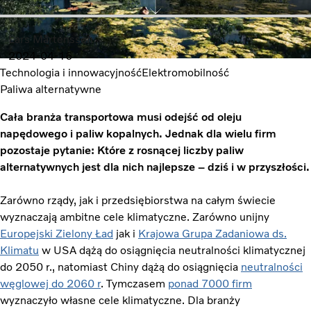
Lars Mårtensson
2024-04-16
Technologia i innowacyjność
Elektromobilność
Paliwa alternatywne
Cała branża transportowa musi odejść od oleju
napędowego i paliw kopalnych. Jednak dla wielu firm
pozostaje pytanie: Które z rosnącej liczby paliw
alternatywnych jest dla nich najlepsze – dziś i w przyszłości.
Zarówno rządy, jak i przedsiębiorstwa na całym świecie
wyznaczają ambitne cele klimatyczne. Zarówno unijny
Europejski Zielony Ład
jak i
Krajowa Grupa Zadaniowa ds.
Klimatu
w USA dążą do osiągnięcia neutralności klimatycznej
do 2050 r., natomiast Chiny dążą do osiągnięcia
neutralności
węglowej do 2060 r
. Tymczasem
ponad 7000 firm
wyznaczyło własne cele klimatyczne. Dla branży