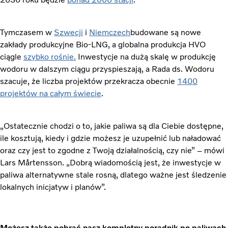
Tymczasem w
Szwecji
i
Niemczech
budowane są nowe
zakłady produkcyjne Bio-LNG, a globalna produkcja HVO
ciągle
szybko rośnie.
Inwestycje na dużą skalę w produkcję
wodoru w dalszym ciągu przyspieszają, a Rada ds. Wodoru
szacuje, że liczba projektów przekracza obecnie
1400
projektów na całym świecie
.
„Ostatecznie chodzi o to, jakie paliwa są dla Ciebie dostępne,
ile kosztują, kiedy i gdzie możesz je uzupełnić lub naładować
oraz czy jest to zgodne z Twoją działalnością, czy nie” – mówi
Lars Mårtensson. „Dobrą wiadomością jest, że inwestycje w
paliwa alternatywne stale rosną, dlatego ważne jest śledzenie
lokalnych inicjatyw i planów”.
Możesz także pobrać nasz kompletny poradnik po paliwach