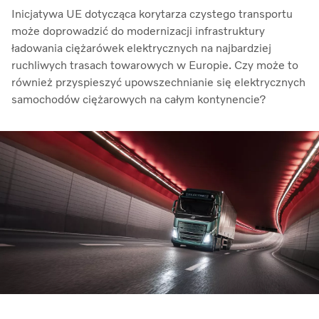
Inicjatywa UE dotycząca korytarza czystego transportu
może doprowadzić do modernizacji infrastruktury
ładowania ciężarówek elektrycznych na najbardziej
ruchliwych trasach towarowych w Europie. Czy może to
również przyspieszyć upowszechnianie się elektrycznych
samochodów ciężarowych na całym kontynencie?