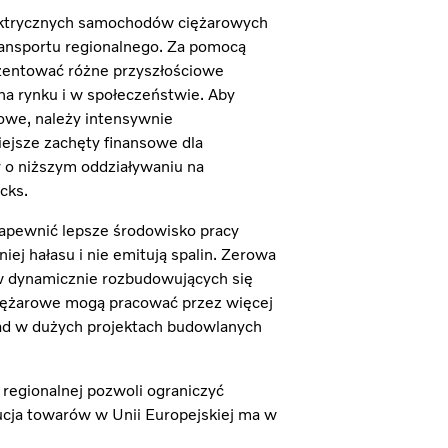
lektrycznych samochodów ciężarowych
ransportu regionalnego. Za pomocą
entować różne przyszłościowe
na rynku i w społeczeństwie. Aby
owe, należy intensywnie
iejsze zachęty finansowe dla
 o niższym oddziaływaniu na
ucks.
apewnić lepsze środowisko pracy
j hałasu i nie emitują spalin. Zerowa
 w dynamicznie rozbudowujących się
ciężarowe mogą pracować przez więcej
ład w dużych projektach budowlanych
regionalnej pozwoli ograniczyć
ucja towarów w Unii Europejskiej ma w