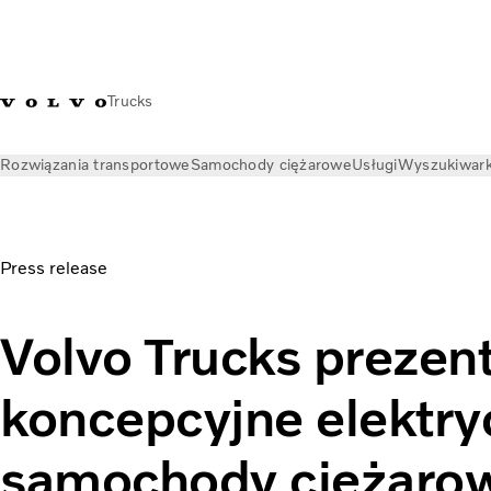
Trucks
Rozwiązania transportowe
Samochody ciężarowe
Usługi
Wyszukiwark
Aktualności
Informacje prasowe
Koncepcyjne elektryczne s
Press release
Volvo Trucks prezen
koncepcyjne elektr
samochody ciężarow