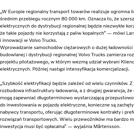
„W Europie regionalny transport towarów realizuje ogromna 
średnim przebiegu rocznym 80 000 km. Oznacza to, że szers
elektrycznych do dystrybucji regionalnej będzie niezwykle kor
że takie pojazdy nie korzystają z paliw kopalnych” — mówi La
i innowacji w Volvo Trucks.
Wprowadzanie samochodów ciężarowych o dużej ładowności 
budowlanej i dystrybucji regionalnej Volvo Trucks zamierza roz
projektu pilotażowego, w którym wezmą udział wybrani Klienci
elektrycznych. Później nastąpi intensyfikacja komercjalizacji.
„Szybkość elektryfikacji będzie zależeć od wielu czynników. Z
rozbudowa infrastruktury ładowania, a z drugiej gwarancja, że
mogą zapewniać długoterminowo wystarczającą przepustowoś
do inwestowania w pojazdy elektryczne, konieczne są zachęty
nabywcy transportu, oferując długoterminowe kontrakty i pr
rozwiązań transportowych. Wielu przewoźników ma bardzo m
inwestycja musi być opłacalna” — wyjaśnia Mårtensson.