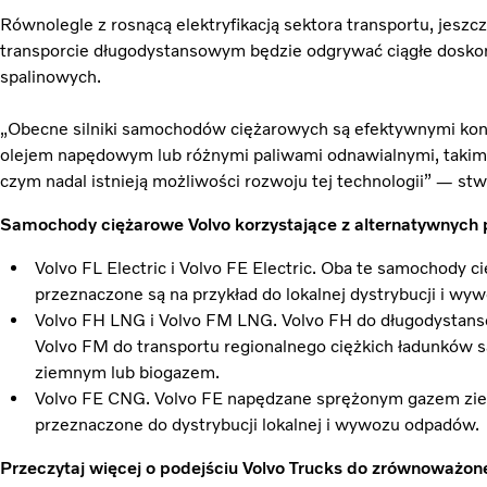
Równolegle z rosnącą elektryfikacją sektora transportu, jeszcz
transporcie długodystansowym będzie odgrywać ciągłe doskon
spalinowych.
„Obecne silniki samochodów ciężarowych są efektywnymi ko
olejem napędowym lub różnymi paliwami odnawialnymi, takimi 
czym nadal istnieją możliwości rozwoju tej technologii” — st
Samochody ciężarowe Volvo korzystające z alternatywnyc
Volvo FL Electric i Volvo FE Electric. Oba te samochody c
przeznaczone są na przykład do lokalnej dystrybucji i w
Volvo FH LNG i Volvo FM LNG. Volvo FH do długodystan
Volvo FM do transportu regionalnego ciężkich ładunków
ziemnym lub biogazem.
Volvo FE CNG. Volvo FE napędzane sprężonym gazem zie
przeznaczone do dystrybucji lokalnej i wywozu odpadów.
Przeczytaj więcej o podejściu Volvo Trucks do zrównoważon