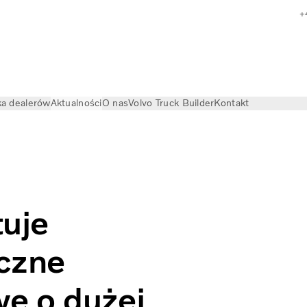
+
a dealerów
Aktualności
O nas
Volvo Truck Builder
Kontakt
amochody ciężarowe o dużej ładowności | Volvo Trucks
tuje
yczne
e o dużej