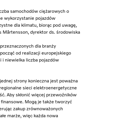
liczba samochodów ciężarowych o
ze wykorzystanie pojazdów
zystne dla klimatu, biorąc pod uwagę,
rs Mårtensson, dyrektor ds. środowiska
przeznaczonych dla branży
począć od realizacji europejskiego
 i niewielka liczba pojazdów
 jednej strony konieczna jest poważna
 regionalne sieci elektroenergetyczne
ć. Aby skłonić więcej przewoźników
 finansowe. Mogą je także tworzyć
eferując zakup zrównoważonych
ałe marże, więc każda nowa