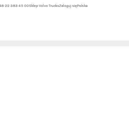
48 22 383 45 00
Sklep Volvo Trucks
Zaloguj się
Polska