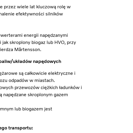
e przez wiele lat kluczową rolę w
alenie efektywności silników
nwerterami energii napędzanymi
jak skroplony biogaz lub HVO, przy
wierdza Mårtensson.
h paliw/układów napędowych
iężarowe są całkowicie elektryczne i
ywozu odpadów w miastach.
sowych przewozów ciężkich ładunków i
 są napędzane skroplonym gazem
mnym lub biogazem jest
ego transportu: