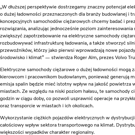
„W dłuższej perspektywie dostrzegamy znaczny potencjał e
o dużej ładowności przeznaczonych dla branży budowlanej i t
koncepcyjnych samochodów ciężarowych chcemy badać i prez
rozwiązania, analizując jednocześnie poziom zainteresowania 
zwiększyć zapotrzebowanie na elektryczne samochody ciężar
rozbudowywać infrastrukturę ładowania, a także stworzyć siln
przewoźników, którzy jako pierwsi wprowadzają nowe pojazdy
środowisko i klimat” — stwierdza Roger Alm, prezes Volvo Tr
Elektryczne samochody ciężarowe o dużej ładowności mogą z
kierowcom i pracownikom budowlanym, ponieważ generują mnie
emisja spalin będzie mieć istotny wpływ na jakość powietrza
miastach. Ze względu na niski poziom hałasu, te samochody 
godzin w ciągu doby, co pozwoli usprawnić operacje na przyk
oraz transporcie w miastach i ich okolicach.
Wykorzystanie ciężkich pojazdów elektrycznych w dystrybucji 
całościowy wpływ sektora transportowego na klimat. Dystryb
większości wypadków charakter regionalny.