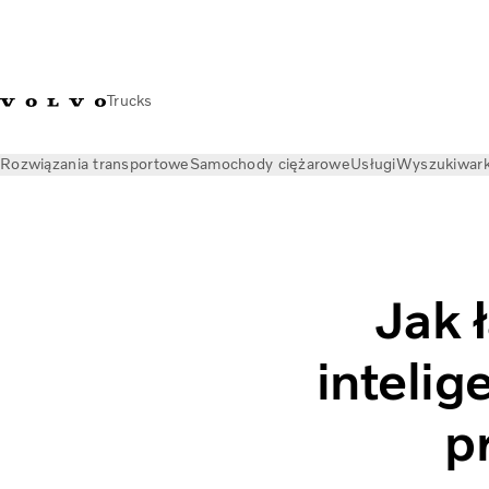
Trucks
Rozwiązania transportowe
Samochody ciężarowe
Usługi
Wyszukiwark
Aktualności
Informacje
Jak łączność zmienia branżę trans
Jak 
intelig
p