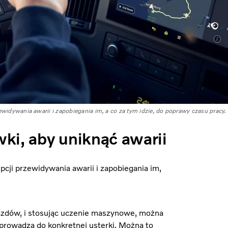
idywania awarii i zapobiegania im, a co za tym idzie, do poprawy czasu pracy.
ki, aby uniknąć awarii
cji przewidywania awarii i zapobiegania im,
jazdów, i stosując uczenie maszynowe, można
prowadzą do konkretnej usterki. Można to