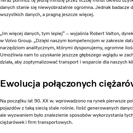
Teraz pomnóż tę jedną minutę przez liczbę minut okresu użyt
danych stanie się niewyobrażalnie ogromna. Jednak badacze d
wszystkich danych, a pragną jeszcze więcej.
„Im więcej danych, tym lepiej” – wyjaśnia Robert Valton, dyrekto
w Volvo Group. „Dzięki naszym kompetencjom w zakresie da
narzędziom analitycznym, którymi dysponujemy, ogromne ilośc
Umożliwia nam to uzyskanie jeszcze głębszego wglądu w zacho
działa, aby zoptymalizować transport i wsparcie dla naszych kl
Ewolucja połączonych ciężar
Na początku lat 90. XX w. wprowadzono na rynek pierwsze połą
pojazdów z taką siecią stale rośnie. Ilość generowanych danyc
ale wyzwaniem było znalezienie sposobów wykorzystania tych 
ciężarówek i firm transportowych.