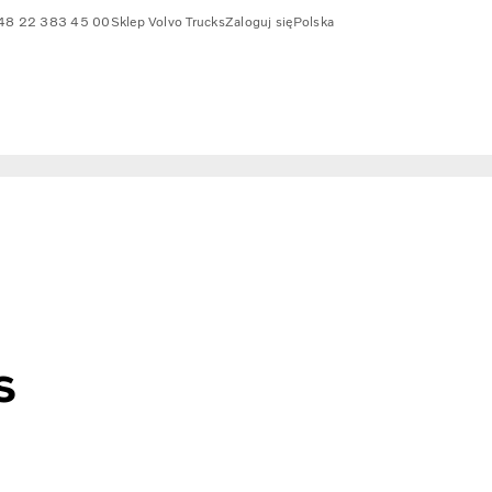
48 22 383 45 00
Sklep Volvo Trucks
Zaloguj się
Polska
s