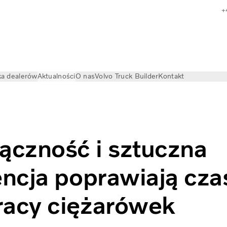
+
a dealerów
Aktualności
O nas
Volvo Truck Builder
Kontakt
portową
łączność i sztuczna
encja poprawiają cza
racy ciężarówek