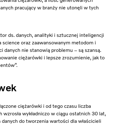
kowania ciężarówki, a ilość generowanych
anych pracujący w branży nie utonęli w tych
r ds. danych, analityki i sztucznej inteligencji
ta science oraz zaawansowanym metodom i
i danych nie stanowią problemu – są szansą.
wanie ciężarówki i lepsze zrozumienie, jak to
ientów”.
ówek
czone ciężarówki i od tego czasu liczba
h wzrosła wykładniczo w ciągu ostatnich 30 lat,
danych do tworzenia wartości dla właścicieli