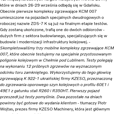
które w dniach 26-29 września odbędą się w Gdańsku.
Obecnie pierwsze kompleksy zgrzewające KCM 007
umieszczone na pojazdach specjalnych dwudrogowych o
roboczej nazwie ZDS-7 K są już na finalnym etapie testów.
Gdy zostaną ukończone, trafią one do dwóch odbiorców -
dużych firm z sektora budowlanego, specjalizujących się w
budowie i modernizacji infrastruktury kolejowej. -
Skompletowaliśmy trzy mobilne kompleksy zgrzewające KCM
007, które obecnie testujemy na specjalnie przystosowanym
poligonie kolejowym w Chełmie pod Lublinem. Testy polegają
na wykonaniu 12 próbnych zgrzewów na wyznaczonym
odcinku toru zamkniętego. Wykorzystujemy do tego głowicę
zgrzewającą K 922-1 ukraińskiej firmy KZESO, przeznaczoną
do zgrzewania oporowego szyn kolejowych o profilu 60E1 i
49E1 z gatunku stali R260 i R350HT. Pierwszy pojazd
przeszedł już testy pomyślnie. Dwa pozostałe na dniach
powinny być gotowe do wydania klientom
- tłumaczy Piotr
Wojtas, prezes firmy KZESO Machinery, która jest głównym