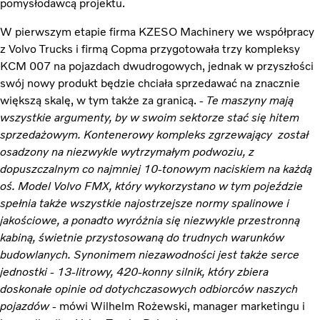
pomysłodawcą projektu.
W pierwszym etapie firma KZESO Machinery we współpracy
z Volvo Trucks i firmą Copma przygotowała trzy kompleksy
KCM 007 na pojazdach dwudrogowych, jednak w przyszłości
swój nowy produkt będzie chciała sprzedawać na znacznie
większą skalę, w tym także za granicą. -
Te maszyny mają
wszystkie argumenty, by w swoim sektorze stać się hitem
sprzedażowym. Kontenerowy kompleks zgrzewający został
osadzony na niezwykle wytrzymałym podwoziu, z
dopuszczalnym co najmniej 10-tonowym naciskiem na każdą
oś. Model Volvo FMX, który wykorzystano w tym pojeździe
spełnia także wszystkie najostrzejsze normy spalinowe i
jakościowe, a ponadto wyróżnia się niezwykle przestronną
kabiną, świetnie przystosowaną do trudnych warunków
budowlanych. Synonimem niezawodności jest także serce
jednostki - 13-litrowy, 420-konny silnik, który zbiera
doskonałe opinie od dotychczasowych odbiorców naszych
pojazdów
- mówi Wilhelm Rożewski, manager marketingu i