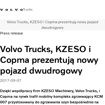
Trucks
Volvo Trucks, KZESO i Copma prezentują nowy pojazd
+48 22 383 45 00
Sklep Volvo Trucks
Zaloguj się
Polska
dwudrogowy
Press release
Rozwiązania transportowe
Volvo Trucks, KZESO i
Samochody ciężarowe
Usługi
Copma prezentują nowy
Wyszukiwarka dealerów
Aktualności
pojazd dwudrogowy
O nas
Volvo Truck Builder
2017-09-07
Kontakt
Dzięki współpracy firm KZESO Machinery, Volvo Trucks, i
Copma na rynek trafił mobilny kompleks zgrzewający KCM
007 przystosowany do zgrzewania szyn bezpośrednio na