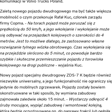
komunikacji w Volvo Trucks Poland.
Zaletą nowego pojazdu dwudrogowego ma być także większa
mobilność o czym przekonuje Rafał Kuc, członek zarządu
firmy Copma. -
Na torach pojazd może poruszać się z
prędkością do 50 km/h, a jego wkolejanie i wykolejanie może
się odbywać na przejazdach kolejowych o szerokości do 4
metrów. Jest to możliwe dlatego, że zastosowano własne
rozwiązanie tylnego wózka obrotowego. Czas wykolejania się
na przejeździe skrócono do 5 minut, co powoduje bardzo
szybkie i skuteczne przemieszczanie pojazdu z torowiska
kolejowego na drogi publiczne
- wyjaśnia Kuc.
Nowy pojazd specjalny dwudrogowy ZDS-7 K będzie również
niezwykle uniwersalny, a jego funkcjonalność nie ograniczy się
jedynie do mobilnych zgrzewarek. Pojazdy zostały bowiem
skonstruowane w taki sposób, by wymiana zabudowy
zajmowała zaledwie około 15 minut. -
Wystarczy odkręcić 4
śruby mocujące, wypiąć zabudowę i wmontować kolejną,
która będzie przystosowana np. do naprawy trakcji lub pełniła