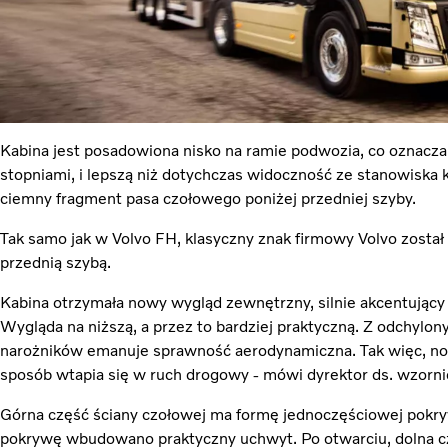
Kabina jest posadowiona nisko na ramie podwozia, co oznac
stopniami, i lepszą niż dotychczas widoczność ze stanowiska 
ciemny fragment pasa czołowego poniżej przedniej szyby.
Tak samo jak w Volvo FH, klasyczny znak firmowy Volvo zosta
przednią szybą.
Kabina otrzymała nowy wygląd zewnętrzny, silnie akcentujący 
Wygląda na niższą, a przez to bardziej praktyczną. Z odchylon
narożników emanuje sprawność aerodynamiczna. Tak więc, no
sposób wtapia się w ruch drogowy - mówi dyrektor ds. wzornic
Górna część ściany czołowej ma formę jednoczęściowej pokry
pokrywę wbudowano praktyczny uchwyt. Po otwarciu, dolna czę