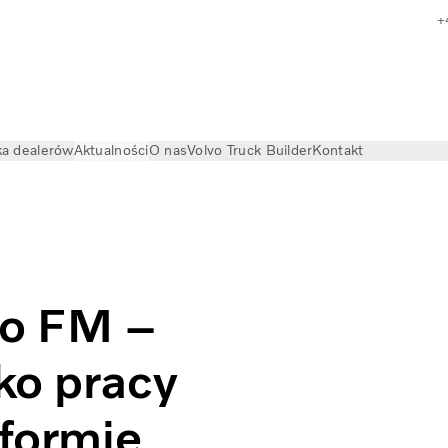
+
a dealerów
Aktualności
O nas
Volvo Truck Builder
Kontakt
vo FM –
ko pracy
 formie