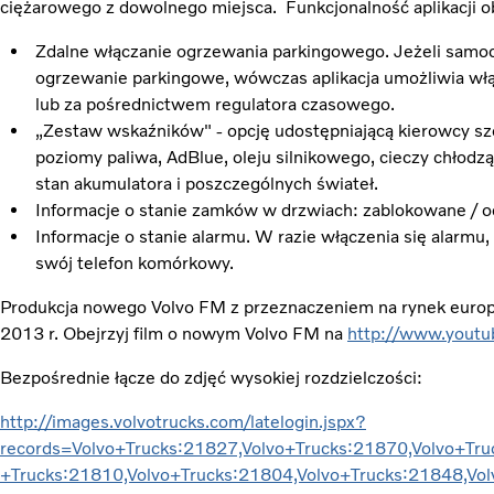
ciężarowego z dowolnego miejsca. Funkcjonalność aplikacji o
Zdalne włączanie ogrzewania parkingowego. Jeżeli samo
ogrzewanie parkingowe, wówczas aplikacja umożliwia włą
lub za pośrednictwem regulatora czasowego.
„Zestaw wskaźników" - opcję udostępniającą kierowcy sze
poziomy paliwa, AdBlue, oleju silnikowego, cieczy chłodząc
stan akumulatora i poszczególnych świateł.
Informacje o stanie zamków w drzwiach: zablokowane / 
Informacje o stanie alarmu. W razie włączenia się alarm
swój telefon komórkowy.
Produkcja nowego Volvo FM z przeznaczeniem na rynek europe
2013 r. Obejrzyj film o nowym Volvo FM na
http://www.youtu
Bezpośrednie łącze do zdjęć wysokiej rozdzielczości:
http://images.volvotrucks.com/latelogin.jspx?
records=Volvo+Trucks:21827,Volvo+Trucks:21870,Volvo+Tru
+Trucks:21810,Volvo+Trucks:21804,Volvo+Trucks:21848,Vo