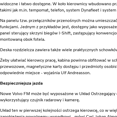
widoczne i łatwo dostępne. W koło kierownicy wbudowano przy
takimi jak m.in. tempomat, telefon, system Dynafleet i syste
Na panelu tzw. przełączników przenośnych można umieszczać
funkcjami. Jednym z przykładów jest, dostępny jako wyposaż
panel sterujący skrzyni biegów I-Shift, zastępujący konwencj
montowaną obok fotela.
Deska rozdzielcza zawiera także wiele praktycznych schowkó
Żeby ułatwiać kierowcy pracę, kabina powinna obfitować w sc
przewozowe, magnetyczne karty dostępu i przedmioty osobist
odpowiednie miejsce - wyjaśnia Ulf Andreasson.
Bezpieczniejsza jazda
Nowe Volvo FM może być wyposażone w Układ Ostrzegający o 
wykorzystujący czujnik radarowy i kamerę.
Układ ten w pierwszej kolejności ostrzega kierowcę, co w wię
zapobieżenia poważnemu wypadkowi - mówi Carl Johan Almqvi