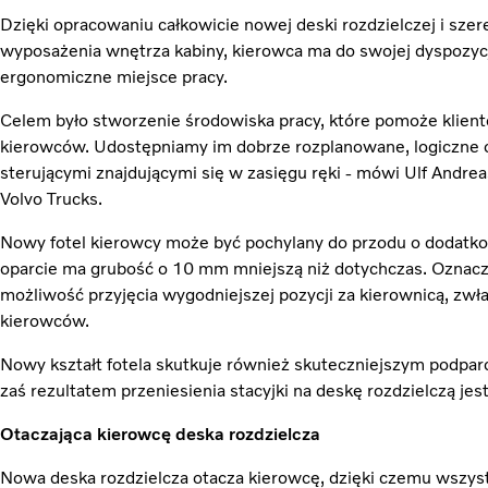
Dzięki opracowaniu całkowicie nowej deski rozdzielczej i sz
wyposażenia wnętrza kabiny, kierowca ma do swojej dyspozycj
ergonomiczne miejsce pracy.
Celem było stworzenie środowiska pracy, które pomoże klient
kierowców. Udostępniamy im dobrze rozplanowane, logiczne 
sterującymi znajdującymi się w zasięgu ręki - mówi Ulf Andre
Volvo Trucks.
Nowy fotel kierowcy może być pochylany do przodu o dodatkow
oparcie ma grubość o 10 mm mniejszą niż dotychczas. Oznacza 
możliwość przyjęcia wygodniejszej pozycji za kierownicą, zw
kierowców.
Nowy kształt fotela skutkuje również skuteczniejszym podparc
zaś rezultatem przeniesienia stacyjki na deskę rozdzielczą jes
Otaczająca kierowcę deska rozdzielcza
Nowa deska rozdzielcza otacza kierowcę, dzięki czemu wszyst