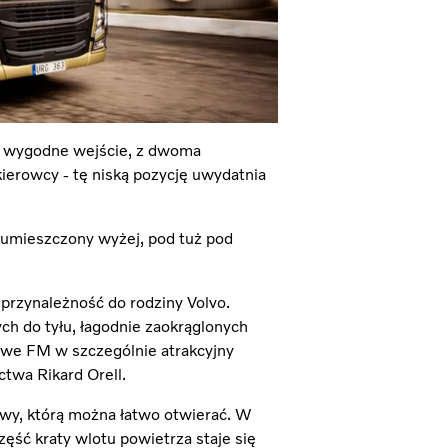
za wygodne wejście, z dwoma
kierowcy - tę niską pozycję uwydatnia
ł umieszczony wyżej, pod tuż pod
przynależność do rodziny Volvo.
ych do tyłu, łagodnie zaokrąglonych
we FM w szczególnie atrakcyjny
twa Rikard Orell.
wy, którą można łatwo otwierać. W
ść kraty wlotu powietrza staje się