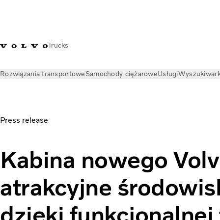
Trucks
Rozwiązania transportowe
Samochody ciężarowe
Usługi
Wyszukiwark
Aktualności
Informacje prasowe
Kabina nowego Volvo FM
Press release
Kabina nowego Vol
atrakcyjne środowis
dzięki funkcjonalnej