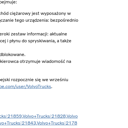
bejmuje:
chód ciężarowy jest wyposażony w
czanie tego urządzenia: bezpośrednio
roki zestaw informacji: aktualne
ej i płynu do spryskiwania, a także
odblokowane.
u, kierowca otrzymuje wiadomość na
jski rozpocznie się we wrześniu
be.com/user/VolvoTrucks
.
cks:21859,Volvo+Trucks:21828,Volvo
lvo+Trucks:21843,Volvo+Trucks:2178