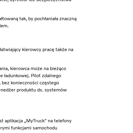
łtowaną tak, by pochłaniała znaczną
dem.
twiający kierowcy pracę także na
nia, kierowca może na bieżąco
e ładunkowej. Pilot zdalnego
, bez konieczności częstego
enedżer produktu ds. systemów
 aplikacja „MyTruck" na telefony
órymi funkcjami samochodu