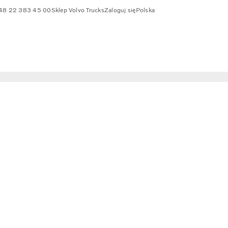
48 22 383 45 00
Sklep Volvo Trucks
Zaloguj się
Polska