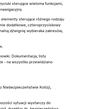
ciski sterujące wieloma funkcjami,
m nawigacyjny.
 elementy sterujące różnego rodzaju
enie dodatkowe, czteroprzyciskowy
onalną dźwignię wybieraka zakresów,
w.
howki. Dokumentacja, listy
e - na wszystko przewidziano
Niebezpieczeństwie Kolizji,
kszości sytuacji wystarczy do
st, dyrektor ds. bezpieczeństwa