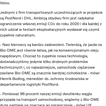
Volvo.
Jednymi z firm transportowych uczestniczących w projekcie
są PostNord i DHL. Ambicją obydwu firm jest radykalne
ograniczenie własnej emisji CO
do roku 2020 i dla każdej z
2
nich udział w testach eksploatacyjnych wydawał się czymś
zupełnie naturalnym.
- Nasi kierowcy są bardzo zadowoleni. Twierdzą, że jazda na
Bio-DME jest równie łatwa, jak na konwencjonalnym oleju
napędowym. Chociaż to zupełnie nowa technologia,
doświadczyliśmy jedynie kilku drobnych problemów
technicznych i, co najważniejsze, samochody ciężarowe
zasilane Bio-DME są znacznie bardziej cichobieżne - mówi
Henrik Boding, menedżer ds. ochrony środowiska w
departamencie logistyki PostNord.
- Ponieważ 98 procent naszej emisji dwutlenku węgla
przypada na transport samochodowy, wiążemy z Bio-DME
duże nadzieje na znaczące jej ograniczenie - mówi Ulf