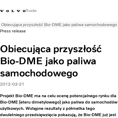
Trucks
Obiecująca przyszłość Bio-DME jako paliwa samochodowego
+48 22 383 45 00
Sklep Volvo Trucks
Zaloguj się
Polska
Press release
Rozwiązania transportowe
Obiecująca przyszłość
Samochody ciężarowe
Bio-DME jako paliwa
Usługi
Wyszukiwarka dealerów
samochodowego
Aktualności
O nas
2012-03-21
Volvo Truck Builder
Kontakt
Projekt Bio-DME ma na celu ocenę potencjalnego rynku dla
Bio-DME (eteru dimetylowego) jako paliwa do samochodów
użytkowych. Wstępne rezultaty z półmetka tego
dwuletniego przedsięwzięcia pokazują, że Bio-DME już jest