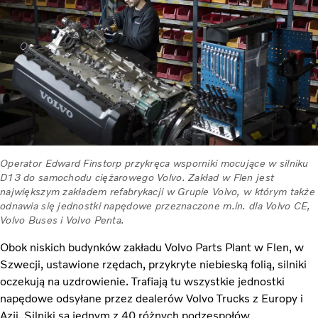
Operator Edward Finstorp przykręca wsporniki mocujące w silniku
D13 do samochodu ciężarowego Volvo. Zakład w Flen jest
największym zakładem refabrykacji w Grupie Volvo, w którym także
odnawia się jednostki napędowe przeznaczone m.in. dla Volvo CE,
Volvo Buses i Volvo Penta.
Obok niskich budynków zakładu Volvo Parts Plant w Flen, w
Szwecji, ustawione rzędach, przykryte niebieską folią, silniki
oczekują na uzdrowienie. Trafiają tu wszystkie jednostki
napędowe odsyłane przez dealerów Volvo Trucks z Europy i
Azji. Silniki są jednym z 40 różnych podzespołów