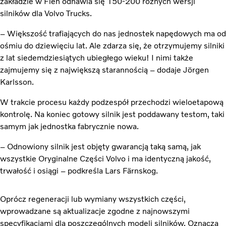
zakładzie w Flen odnawia się 150-200 różnych wersji
silników dla Volvo Trucks.
– Większość trafiających do nas jednostek napędowych ma od
ośmiu do dziewięciu lat. Ale zdarza się, że otrzymujemy silniki
z lat siedemdziesiątych ubiegłego wieku! I nimi także
zajmujemy się z największą starannością – dodaje Jörgen
Karlsson.
W trakcie procesu każdy podzespół przechodzi wieloetapową
kontrolę. Na koniec gotowy silnik jest poddawany testom, taki
samym jak jednostka fabrycznie nowa.
– Odnowiony silnik jest objęty gwarancją taką samą, jak
wszystkie Oryginalne Części Volvo i ma identyczną jakość,
trwałość i osiągi – podkreśla Lars Färnskog.
Oprócz regeneracji lub wymiany wszystkich części,
wprowadzane są aktualizacje zgodne z najnowszymi
specyfikacjami dla poszczególnych modeli silników. Oznacza