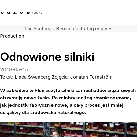
Trucks
The Factory – Remanufacturing engines
+48 22 383 45 00
Sklep Volvo Trucks
Zaloguj się
Polska
Production
Rozwiązania transportowe
Odnowione silniki
Samochody ciężarowe
Usługi
2018-05-15
Wyszukiwarka dealerów
Tekst: Linda Swanberg Zdjęcia: Jonatan Fernström
Aktualności
W zakładzie w Flen zużyte silniki samochodów ciężarowych
O nas
otrzymują nowe życie. Po refabrykacji są równie sprawne,
Volvo Truck Builder
jak jednostki fabrycznie nowe, a cały proces jest mniej
Kontakt
uciążliwy dla środowiska naturalnego.