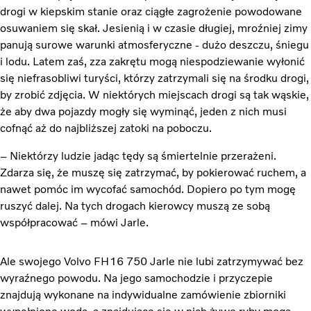
drogi w kiepskim stanie oraz ciągłe zagrożenie powodowane
osuwaniem się skał. Jesienią i w czasie długiej, mroźniej zimy
panują surowe warunki atmosferyczne - dużo deszczu, śniegu
i lodu. Latem zaś, zza zakrętu mogą niespodziewanie wyłonić
się niefrasobliwi turyści, którzy zatrzymali się na środku drogi,
by zrobić zdjęcia. W niektórych miejscach drogi są tak wąskie,
że aby dwa pojazdy mogły się wyminąć, jeden z nich musi
cofnąć aż do najbliższej zatoki na poboczu.
– Niektórzy ludzie jadąc tędy są śmiertelnie przerażeni.
Zdarza się, że muszę się zatrzymać, by pokierować ruchem, a
nawet pomóc im wycofać samochód. Dopiero po tym mogę
ruszyć dalej. Na tych drogach kierowcy muszą ze sobą
współpracować – mówi Jarle.
Ale swojego Volvo FH16 750 Jarle nie lubi zatrzymywać bez
wyraźnego powodu. Na jego samochodzie i przyczepie
znajdują wykonane na indywidualne zamówienie zbiorniki