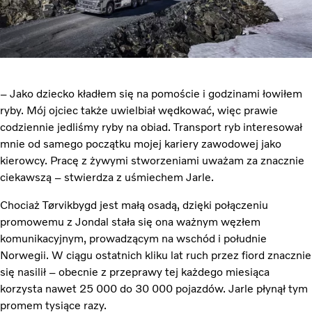
– Jako dziecko kładłem się na pomoście i godzinami łowiłem
ryby. Mój ojciec także uwielbiał wędkować, więc prawie
codziennie jedliśmy ryby na obiad. Transport ryb interesował
mnie od samego początku mojej kariery zawodowej jako
kierowcy. Pracę z żywymi stworzeniami uważam za znacznie
ciekawszą – stwierdza z uśmiechem Jarle.
Chociaż Tørvikbygd jest małą osadą, dzięki połączeniu
promowemu z Jondal stała się ona ważnym węzłem
komunikacyjnym, prowadzącym na wschód i południe
Norwegii. W ciągu ostatnich kliku lat ruch przez fiord znacznie
się nasilił – obecnie z przeprawy tej każdego miesiąca
korzysta nawet 25 000 do 30 000 pojazdów. Jarle płynął tym
promem tysiące razy.