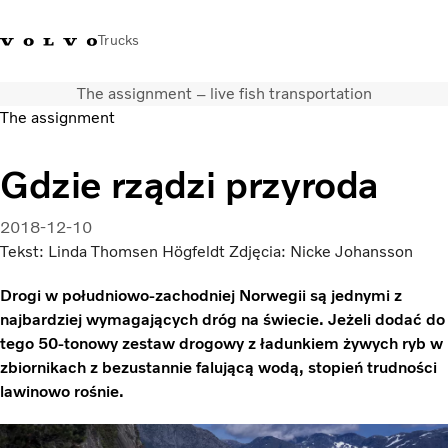
Trucks
The assignment – live fish transportation
+48 22 383 45 00
Sklep Volvo Trucks
Zaloguj się
Polska
The assignment
Rozwiązania transportowe
Gdzie rządzi przyroda
Samochody ciężarowe
Usługi
2018-12-10
Wyszukiwarka dealerów
Tekst: Linda Thomsen Högfeldt Zdjęcia: Nicke Johansson
Aktualności
Drogi w południowo-zachodniej Norwegii są jednymi z
O nas
najbardziej wymagających dróg na świecie. Jeżeli dodać do
Volvo Truck Builder
tego 50-tonowy zestaw drogowy z ładunkiem żywych ryb w
Kontakt
zbiornikach z bezustannie falującą wodą, stopień trudności
lawinowo rośnie.