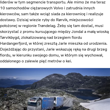
liderów w tym segmencie transportu. Ale mimo że ma teraz
10 samochodów ciężarowych Volvo i zatrudnia innych
kierowców, sam także wciąż siada za kierownicę i realizuje
dostawy. Dzisiaj wiezie ryby do Rørvik, miejscowości
położonej w regionie Trøndelag. Żeby się tam dostać, musi
skorzystać z promu kursującego między Jondal a małą wioską
Tørvikbygd, zlokalizowaną nad brzegiem fiordu
Hardangerfjord, w której zresztą Jarle mieszka od urodzenia.
Dojeżdżając do przystani, Jarle wskazuję ręką na drugi brzeg
fiordu, w kierunku swojego domu, w którym się wychował,
oddalonego o zalewie pięć metrów o kei.