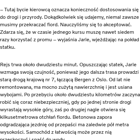
– Tutaj bycie kierowcą oznacza konieczność dostosowania się
do drogi i przyrody. Dokądkolwiek się udajemy, niemal zawsze
musimy przekraczać fiord. Nauczyliśmy się to akceptować.
Zdarza się, że w czasie jednego kursu muszę nawet siedem
razy korzystać z promu – wyjaśnia Jarle, wjeżdżając na pokład
statku.
Rejs trwa około dwudziestu minut. Opuszczając statek, Jarle
wzmaga swoją czujność, ponieważ jego dalsza trasa prowadzi
starą drogą krajową nr 7, łączącą Bergen z Oslo. Od lat nie
remontowana, ma mocno zużytą nawierzchnię i jest usiana
wybojami. Po przebyciu około dwudziestu kilometrów zaczyna
robić się coraz niebezpieczniej, gdy po jednej stronie drogi
wyrastają wysokie góry, zaś po drugiej nagle otwiera się
kilkusetmetrowa otchłań fiordu. Betonowa zapora
odgradzająca jezdnię od przepaści ma zaledwie pół metra
wysokości. Samochód z łatwością może przez nią
przeskoczyć i spaść do wody.