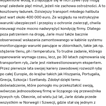
wypełnione wodą, a znajdujące się w nich żywe ryby mogą
snąć zaledwie pięć minut, jeżeli nie zachowa ostrożności. A to
kosztowny ładunek. Dzisiejszy transport młodego halibuta
jest wart około 400 000 euro. Ze względu na restrykcyjne
warunki ubezpieczeń i przepisy o ochronie zwierząt, chwila
nieuwagi może mocno nadwyrężyć kondycję firmy. Dlatego
poza patrzeniem na drogę, Jarle musi także bacznie
obserwować wskazania zamontowanego w kabinie systemu
monitorującego warunki panujące w zbiornikach, takie jak np.
stężenie tlenu, ph i temperatura. To trudne zadanie, którego
opanowanie wymaga czasu, lecz, po 30 latach zajmowania się
transportem ryb, Jarle jest niekwestionowanym ekspertem.
Przez pierwsze lata swojej kariery zawodowej rozwoził ryby
po całej Europie, do krajów takich jak Hiszpania, Portugalia,
Grecja, Szkocja i Szetlandy. Zdobył dzięki temu
doświadczenie, które pomogło mu przekształcić swoją,
wówczas jednoosobową firmę w liczącego się przewoźnika
żywych ryb. Obecnie, od wielu już lat, Jarle działa przede
wszystkim w Norwegii i Szwecji, gdzie stał się jednym z