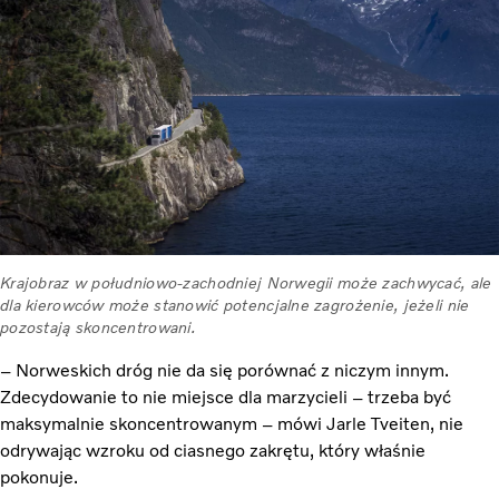
Krajobraz w południowo-zachodniej Norwegii może zachwycać, ale
dla kierowców może stanowić potencjalne zagrożenie, jeżeli nie
pozostają skoncentrowani.
– Norweskich dróg nie da się porównać z niczym innym.
Zdecydowanie to nie miejsce dla marzycieli – trzeba być
maksymalnie skoncentrowanym – mówi Jarle Tveiten, nie
odrywając wzroku od ciasnego zakrętu, który właśnie
pokonuje.