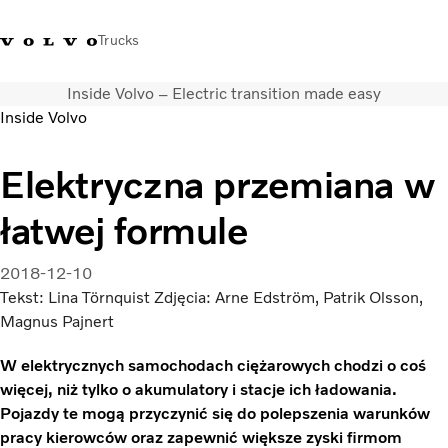
Trucks
Inside Volvo – Electric transition made easy
+48 22 383 45 00
Sklep Volvo Trucks
Zaloguj się
Polska
Inside Volvo
Rozwiązania transportowe
Elektryczna przemiana w
Samochody ciężarowe
łatwej formule
Usługi
Wyszukiwarka dealerów
Aktualności
2018-12-10
O nas
Tekst: Lina Törnquist Zdjęcia: Arne Edström, Patrik Olsson,
Volvo Truck Builder
Magnus Pajnert
Kontakt
W elektrycznych samochodach ciężarowych chodzi o coś
więcej, niż tylko o akumulatory i stacje ich ładowania.
Pojazdy te mogą przyczynić się do polepszenia warunków
pracy kierowców oraz zapewnić większe zyski firmom