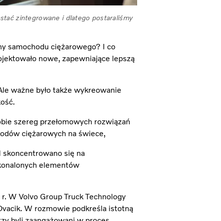
stać zintegrowane i dlatego postaraliśmy
lny samochodu ciężarowego? I co
ojektowało nowe, zapewniające lepszą
 Ale ważne było także wykreowanie
ość.
sobie szereg przełomowych rozwiązań
chodów ciężarowych na świece,
H skoncentrowano się na
oskonalonych elementów
 r. W Volvo Group Truck Technology
vacik. W rozmowie podkreśla istotną
tórzy byli zaangażowani w proces