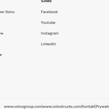
SoMe
we Volvo
Facebook
Youtube
ów
Instagram
LinkedIn
ce
a
www.volvogroup.com
www.volvotrucks.com
Kontakt
Prywat