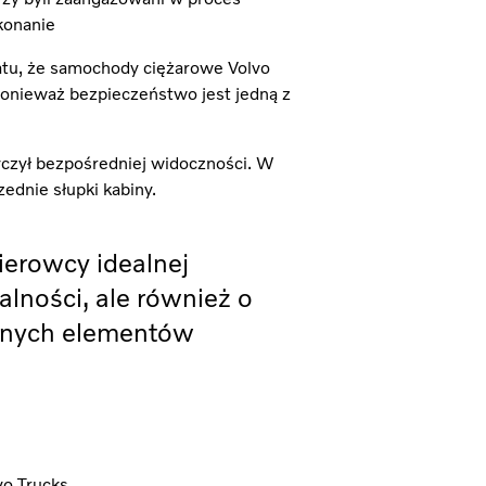
konanie
atu, że samochody ciężarowe Volvo
ponieważ bezpieczeństwo jest jedną z
czył bezpośredniej widoczności. W
dnie słupki kabiny.
ierowcy idealnej
alności, ale również o
alnych elementów
vo Trucks