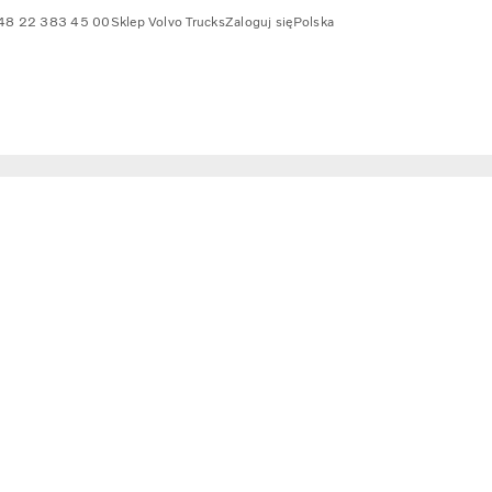
48 22 383 45 00
Sklep Volvo Trucks
Zaloguj się
Polska