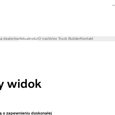
+
a dealerów
Aktualności
O nas
Volvo Truck Builder
Kontakt
wstecznych | Kierunek Volvo
y widok
ą o zapewnieniu doskonałej