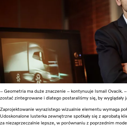
– Geometria ma duże znaczenie – kontynuuje Ismail Ovacik. –
zostać zintegrowane i dlatego postaraliśmy się, by wyglądały j
Zaprojektowanie wyrazistego wizualnie elementu wymaga połąc
Udoskonalone lusterka zewnętrzne spotkały się z aprobatą kl
za niezaprzeczalnie lepsze, w porównaniu z poprzednim mod