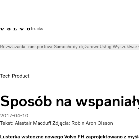
Trucks
Rozwiązania transportowe
Samochody ciężarowe
Usługi
Wyszukiwark
Aktualności
Publikacje Volvo Trucks
Projektowanie lusterek 
Tech Product
Sposób na wspaniał
2017-04-10
Tekst: Alastair Macduff Zdjęcia: Robin Aron Olsson
Lusterka wsteczne nowego Volvo FH zaprojektowano z myśl