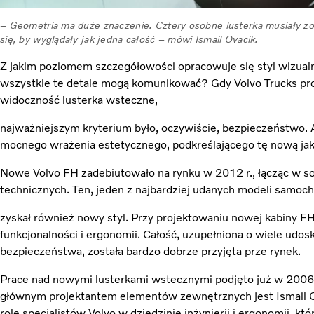
– Geometria ma duże znaczenie. Cztery osobne lusterka musiały zo
się, by wyglądały jak jedna całość – mówi Ismail Ovacik.
Z jakim poziomem szczegółowości opracowuje się styl wizua
wszystkie te detale mogą komunikować? Gdy Volvo Trucks pr
widoczność lusterka wsteczne,
najważniejszym kryterium było, oczywiście, bezpieczeństwo.
mocnego wrażenia estetycznego, podkreślającego tę nową jak
Nowe Volvo FH zadebiutowało na rynku w 2012 r., łącząc w 
technicznych. Ten, jeden z najbardziej udanych modeli samo
zyskał również nowy styl. Przy projektowaniu nowej kabiny F
funkcjonalności i ergonomii. Całość, uzupełniona o wiele ud
bezpieczeństwa, została bardzo dobrze przyjęta prze rynek.
Prace nad nowymi lusterkami wstecznymi podjęto już w 2006
głównym projektantem elementów zewnętrznych jest Ismail O
rolę specjalistów Volvo w dziedzinie inżynierii i ergonomii, k