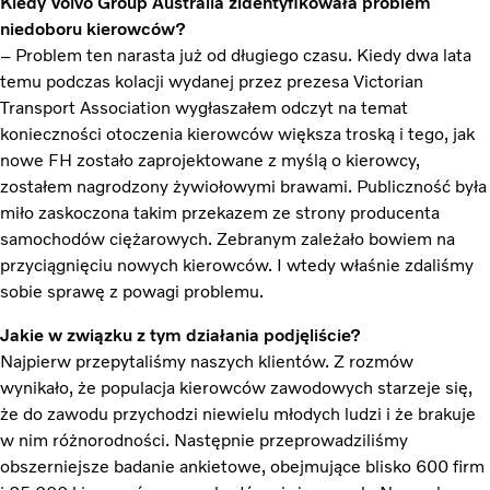
Kiedy Volvo Group Australia zidentyfikowała problem
niedoboru kierowców?
– Problem ten narasta już od długiego czasu. Kiedy dwa lata
temu podczas kolacji wydanej przez prezesa Victorian
Transport Association wygłaszałem odczyt na temat
konieczności otoczenia kierowców większa troską i tego, jak
nowe FH zostało zaprojektowane z myślą o kierowcy,
zostałem nagrodzony żywiołowymi brawami. Publiczność była
miło zaskoczona takim przekazem ze strony producenta
samochodów ciężarowych. Zebranym zależało bowiem na
przyciągnięciu nowych kierowców. I wtedy właśnie zdaliśmy
sobie sprawę z powagi problemu.
Jakie w związku z tym działania podjęliście?
Najpierw przepytaliśmy naszych klientów. Z rozmów
wynikało, że populacja kierowców zawodowych starzeje się,
że do zawodu przychodzi niewielu młodych ludzi i że brakuje
w nim różnorodności. Następnie przeprowadziliśmy
obszerniejsze badanie ankietowe, obejmujące blisko 600 firm