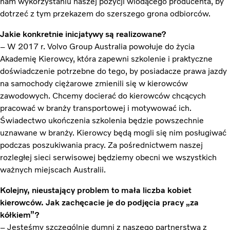
nam wykorzystaniu naszej pozycji wiodącego producenta, by
dotrzeć z tym przekazem do szerszego grona odbiorców.
Jakie konkretnie inicjatywy są realizowane?
– W 2017 r. Volvo Group Australia powołuje do życia
Akademię Kierowcy, która zapewni szkolenie i praktyczne
doświadczenie potrzebne do tego, by posiadacze prawa jazdy
na samochody ciężarowe zmienili się w kierowców
zawodowych. Chcemy docierać do kierowców chcących
pracować w branży transportowej i motywować ich.
Świadectwo ukończenia szkolenia będzie powszechnie
uznawane w branży. Kierowcy będą mogli się nim posługiwać
podczas poszukiwania pracy. Za pośrednictwem naszej
rozległej sieci serwisowej będziemy obecni we wszystkich
ważnych miejscach Australii.
Kolejny, nieustający problem to mała liczba kobiet
kierowców. Jak zachęcacie je do podjęcia pracy „za
kółkiem”?
– Jesteśmy szczególnie dumni z naszego partnerstwa z