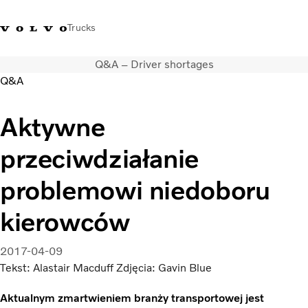
Trucks
Q&A – Driver shortages
+48 22 383 45 00
Sklep Volvo Trucks
Zaloguj się
Polska
Q&A
Rozwiązania transportowe
Aktywne
Samochody ciężarowe
przeciwdziałanie
Usługi
Wyszukiwarka dealerów
problemowi niedoboru
Aktualności
O nas
kierowców
Volvo Truck Builder
Kontakt
2017-04-09
Tekst: Alastair Macduff Zdjęcia: Gavin Blue
Aktualnym zmartwieniem branży transportowej jest