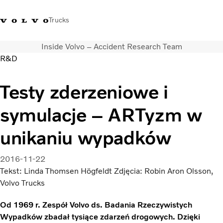
Trucks
Inside Volvo – Accident Research Team
+48 22 383 45 00
Sklep Volvo Trucks
Zaloguj się
Polska
R&D
Rozwiązania transportowe
Testy zderzeniowe i
Samochody ciężarowe
symulacje – ARTyzm w
Usługi
Wyszukiwarka dealerów
unikaniu wypadków
Aktualności
O nas
2016-11-22
Volvo Truck Builder
Tekst: Linda Thomsen Högfeldt Zdjęcia: Robin Aron Olsson,
Kontakt
Volvo Trucks
Od 1969 r. Zespół Volvo ds. Badania Rzeczywistych
Wypadków zbadał tysiące zdarzeń drogowych. Dzięki