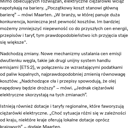
Mimo obiecujących rozwiązań, elektryczne ciężarówki wciąż
napotykają na bariery. „Początkowy koszt stanowi główną
barierę” – mówi Maarten. „W branży, w której panuje duża
konkurencja, konieczna jest pewność kosztów. Im bardziej
możemy zmniejszyć niepewność co do przyszłych cen energii,
przepisów i taryf, tym prawdopodobieństwo ich przyjęcia staje
się większe".
Nadchodzą zmiany. Nowe mechanizmy ustalania cen emisji
dwutlenku węgla, takie jak drugi unijny system handlu
emisjami (ETS2), w połączeniu ze wzrastającymi podatkami
od paliw kopalnych, najprawdopodobniej zmienią równowagę
kosztów. „Nadchodzące cła i przepisy spowodują, że olej
napędowy będzie droższy” – mówi. „Jednak ciężarówki
elektryczne skorzystają na tych zmianach”.
Istnieją również dotacje i taryfy regionalne, które faworyzują
ciężarówki elektryczne. „Choć sytuacja różni się w zależności
od kraju, niektóre kraje oferują lokalne dotacje oprócz
krajowych” – dodaje Maarten.