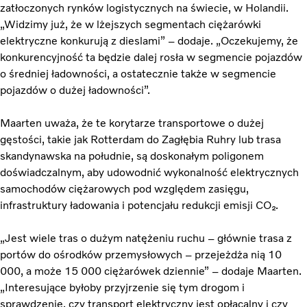
zatłoczonych rynków logistycznych na świecie, w Holandii.
„Widzimy już, że w lżejszych segmentach ciężarówki
elektryczne konkurują z dieslami” – dodaje. „Oczekujemy, że
konkurencyjność ta będzie dalej rosła w segmencie pojazdów
o średniej ładowności, a ostatecznie także w segmencie
pojazdów o dużej ładowności”.
Maarten uważa, że te korytarze transportowe o dużej
gęstości, takie jak Rotterdam do Zagłębia Ruhry lub trasa
skandynawska na południe, są doskonałym poligonem
doświadczalnym, aby udowodnić wykonalność elektrycznych
samochodów ciężarowych pod względem zasięgu,
infrastruktury ładowania i potencjału redukcji emisji CO₂.
„Jest wiele tras o dużym natężeniu ruchu – głównie trasa z
portów do ośrodków przemysłowych – przejeżdża nią 10
000, a może 15 000 ciężarówek dziennie” – dodaje Maarten.
„Interesujące byłoby przyjrzenie się tym drogom i
sprawdzenie, czy transport elektryczny jest opłacalny i czy