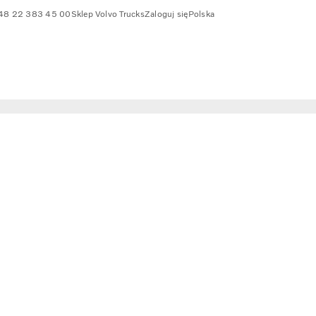
48 22 383 45 00
Sklep Volvo Trucks
Zaloguj się
Polska
hodów ciężarowych o dużej ładowności