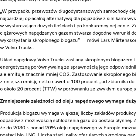
„W przypadku przewozów długodystansowych samochody cię
najbardziej opłacalną alternatywą dla pojazdów z silnikami wy
w wystarczająco dużych ilościach i po konkurencyjnej cenie.
ciężarowych napędzanych gazem stwarza dogodne warunki do
wykorzystania skroplonego biogazu” — mówi Lars Mårtensson, 
w Volvo Trucks.
Układ napędowy Volvo Trucks zasilany skroplonym biogazem
energetyczną porównywalną ze sprawnością jego odpowiedni
ale emituje znacznie mniej CO2. Zastosowanie skroplonego b
zmniejsza emisję netto nawet o 100 procent „od zbiornika do
o około 20 procent (TTW) w porównaniu ze zwykłym europej
Zmniejszenie zależności od oleju napędowego wymaga duży
Produkcja biogazu wymaga większej liczby zakładów produkc
odpadów z możliwością schłodzenia gazu do postaci płynnej. 
że do 2030 r. ponad 20% oleju napędowego w Europie można
postaci bio-LNG. Liczba stacji paliw oferujących skroplony gaz 