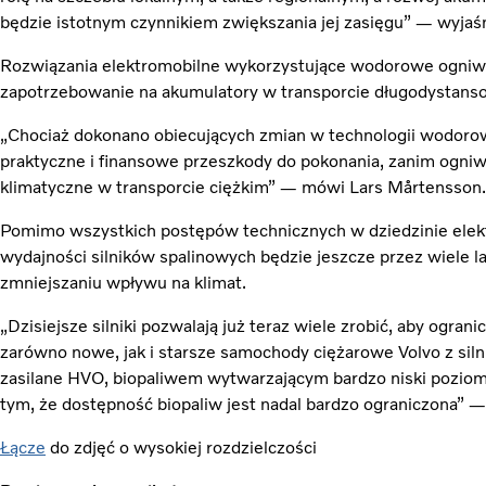
będzie istotnym czynnikiem zwiększania jej zasięgu” — wyjaś
Rozwiązania elektromobilne wykorzystujące wodorowe ogni
zapotrzebowanie na akumulatory w transporcie długodystans
„Chociaż dokonano obiecujących zmian w technologii wodorow
praktyczne i finansowe przeszkody do pokonania, zanim ogniw
klimatyczne w transporcie ciężkim” — mówi Lars Mårtensson.
Pomimo wszystkich postępów technicznych w dziedzinie elekt
wydajności silników spalinowych będzie jeszcze przez wiele l
zmniejszaniu wpływu na klimat.
„Dzisiejsze silniki pozwalają już teraz wiele zrobić, aby ogran
zarówno nowe, jak i starsze samochody ciężarowe Volvo z s
zasilane HVO, biopaliwem wytwarzającym bardzo niski poziom
tym, że dostępność biopaliw jest nadal bardzo ograniczona”
Łącze
do zdjęć o wysokiej rozdzielczości