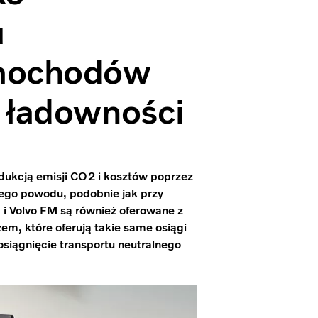
u
mochodów
j ładowności
redukcją emisji CO2 i kosztów poprzez
tego powodu, podobnie jak przy
i Volvo FM są również oferowane z
m, które oferują takie same osiągi
osiągnięcie transportu neutralnego