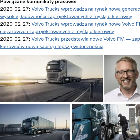
Powiązane komunikaty prasowe:
2020-02-27:
Volvo Trucks wprowadza na rynek nową genera
wysokiej ładowności zaprojektowanych z myślą o kierowcy
2020-02-27:
Volvo Trucks wprowadza na rynek nowe Volvo 
ciężarowych zaprojektowanych z myślą o kierowcy
2020-02-27:
Volvo Trucks przedstawia nowe Volvo FM — zap
kierowców nową kabiną i lepszą widocznością