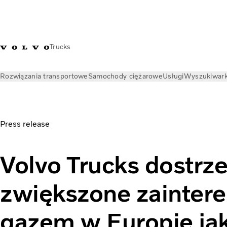
Trucks
Rozwiązania transportowe
Samochody ciężarowe
Usługi
Wyszukiwark
Aktualności
Informacje prasowe
Volvo Trucks dostrzega zwiększone zainteresowanie gazem 
Press release
Volvo Trucks dostrz
zwiększone zainter
gazem w Europie ja