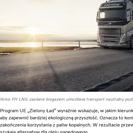
Volvo FH LNG zasilane biogazem umożliwia transport neutralny po
Program UE „Zielony Ład” wyraźnie wskazuje, w jakim kierun
aby zapewnić bardziej ekologiczną przyszłość. Oznacza to kon
zakończenia korzystania z paliw kopalnych. W rezultacie przewo
szukają alternatyw dla oleju napędowego.