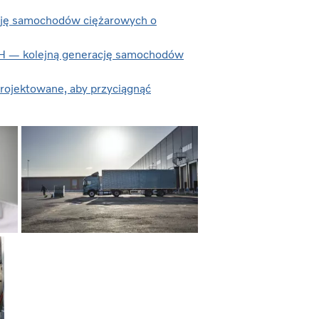
cję samochodów ciężarowych o
FH — kolejną generację samochodów
rojektowane, aby przyciągnąć