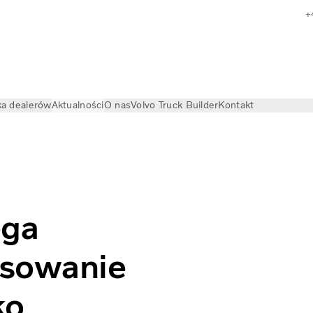
+
a dealerów
Aktualności
O nas
Volvo Truck Builder
Kontakt
w Europie jako alternatywę dla oleju napędowego do samoc
ega
esowanie
ko