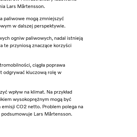
nia Lars Mårtensson.
wa paliwowe mogą zmniejszyć
owym w dalszej perspektywie.
ych ogniw paliwowych, nadal istnieją
a te przyniosą znaczące korzyści
romobilności, ciągła poprawa
at odgrywać kluczową rolę w
iczyć wpływ na klimat. Na przykład
ilnikiem wysokoprężnym mogą być
 emisji CO2 netto. Problem polega na
 — podsumowuje Lars Mårtensson.