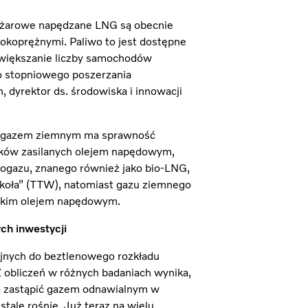
żarowe napędzane LNG są obecnie
sokoprężnymi. Paliwo to jest dostępne
 Zwiększanie liczby samochodów
 stopniowego poszerzania
dyrektor ds. środowiska i innowacji
 i gazem ziemnym ma sprawność
ków zasilanych olejem napędowym,
iogazu, znanego również jako bio-LNG,
 koła” (TTW), natomiast gazu ziemnego
skim olejem napędowym.
ch inwestycji
yjnych do beztlenowego rozkładu
Z obliczeń w różnych badaniach wynika,
 zastąpić gazem odnawialnym w
stale rośnie. Już teraz na wielu