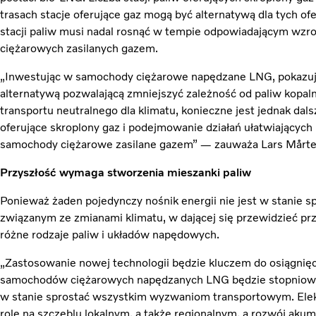
trasach stacje oferujące gaz mogą być alternatywą dla tych of
stacji paliw musi nadal rosnąć w tempie odpowiadającym wz
ciężarowych zasilanych gazem.
„Inwestując w samochody ciężarowe napędzane LNG, pokazuj
alternatywą pozwalającą zmniejszyć zależność od paliw kopaln
transportu neutralnego dla klimatu, konieczne jest jednak dal
oferujące skroplony gaz i podejmowanie działań ułatwiający
samochody ciężarowe zasilane gazem” — zauważa Lars Mårte
Przyszłość wymaga stworzenia mieszanki paliw
Ponieważ żaden pojedynczy nośnik energii nie jest w stanie
związanym ze zmianami klimatu, w dającej się przewidzieć prz
różne rodzaje paliw i układów napędowych.
„Zastosowanie nowej technologii będzie kluczem do osiągnięci
samochodów ciężarowych napędzanych LNG będzie stopniowo 
w stanie sprostać wszystkim wyzwaniom transportowym. Ele
rolę na szczeblu lokalnym, a także regionalnym, a rozwój akum