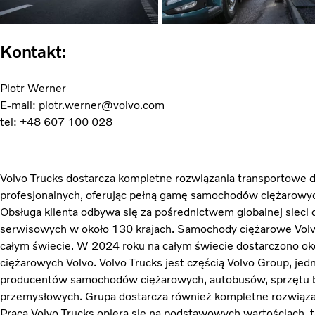
Kontakt:
Piotr Werner
E-mail: piotr.werner@volvo.com
tel: +48 607 100 028
Volvo Trucks dostarcza kompletne rozwiązania transportowe 
profesjonalnych, oferując pełną gamę samochodów ciężarowych
Obsługa klienta odbywa się za pośrednictwem globalnej siec
serwisowych w około 130 krajach. Samochody ciężarowe Volv
całym świecie. W 2024 roku na całym świecie dostarczono 
ciężarowych Volvo. Volvo Trucks jest częścią Volvo Group, je
producentów samochodów ciężarowych, autobusów, sprzętu b
przemysłowych. Grupa dostarcza również kompletne rozwiązan
Praca Volvo Trucks opiera się na podstawowych wartościach, t