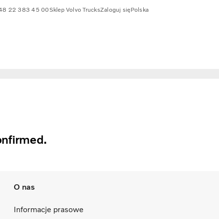
48 22 383 45 00
Sklep Volvo Trucks
Zaloguj się
Polska
onfirmed.
O nas
Informacje prasowe