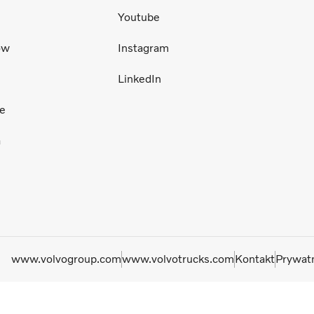
Youtube
ów
Instagram
LinkedIn
ce
a
www.volvogroup.com
www.volvotrucks.com
Kontakt
Prywat