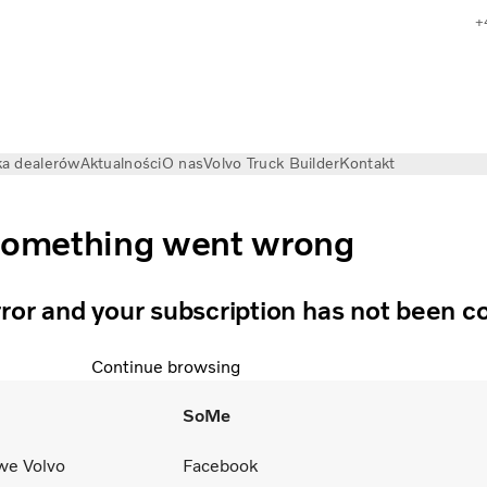
+
a dealerów
Aktualności
O nas
Volvo Truck Builder
Kontakt
omething went wrong
rror and your subscription has not been c
Continue browsing
SoMe
we Volvo
Facebook