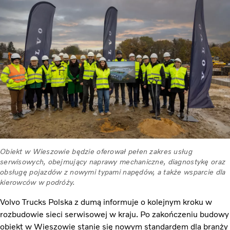
Obiekt w Wieszowie będzie oferował pełen zakres usług
serwisowych, obejmujący naprawy mechaniczne, diagnostykę oraz
obsługę pojazdów z nowymi typami napędów, a także wsparcie dla
kierowców w podróży.
Volvo Trucks Polska z dumą informuje o kolejnym kroku w
rozbudowie sieci serwisowej w kraju. Po zakończeniu budowy
obiekt w Wieszowie stanie się nowym standardem dla branży