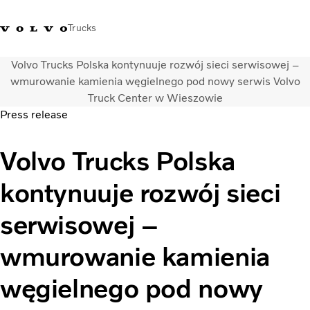
Trucks
Volvo Trucks Polska kontynuuje rozwój sieci serwisowej –
+48 22 383 45 00
Sklep Volvo Trucks
Zaloguj się
Polska
wmurowanie kamienia węgielnego pod nowy serwis Volvo
Truck Center w Wieszowie
Press release
Rozwiązania transportowe
Samochody ciężarowe
Volvo Trucks Polska
Usługi
Wyszukiwarka dealerów
kontynuuje rozwój sieci
Aktualności
O nas
serwisowej –
Volvo Truck Builder
Kontakt
wmurowanie kamienia
węgielnego pod nowy