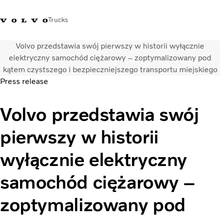
Trucks
Volvo przedstawia swój pierwszy w historii wyłącznie
+48 22 383 45 00
Sklep Volvo Trucks
Zaloguj się
Polska
elektryczny samochód ciężarowy – zoptymalizowany pod
kątem czystszego i bezpieczniejszego transportu miejskiego
Press release
Rozwiązania transportowe
Samochody ciężarowe
Volvo przedstawia swój
Usługi
Wyszukiwarka dealerów
pierwszy w historii
Aktualności
O nas
wyłącznie elektryczny
Volvo Truck Builder
Kontakt
samochód ciężarowy –
zoptymalizowany pod