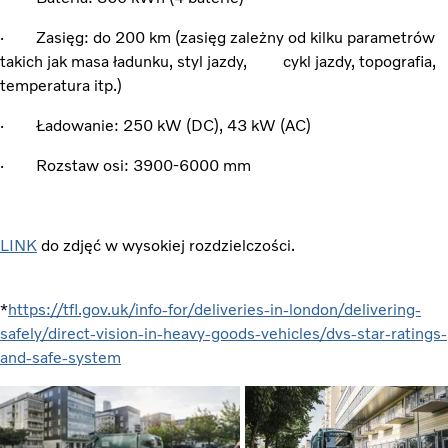
· Zasięg: do 200 km (zasięg zależny od kilku parametrów
takich jak masa ładunku, styl jazdy, cykl jazdy, topografia,
temperatura itp.)
· Ładowanie: 250 kW (DC), 43 kW (AC)
· Rozstaw osi: 3900-6000 mm
LINK
do zdjęć w wysokiej rozdzielczości.
*
https://tfl.gov.uk/info-for/deliveries-in-london/delivering-
safely/direct-vision-in-heavy-goods-vehicles/dvs-star-ratings-
and-safe-system