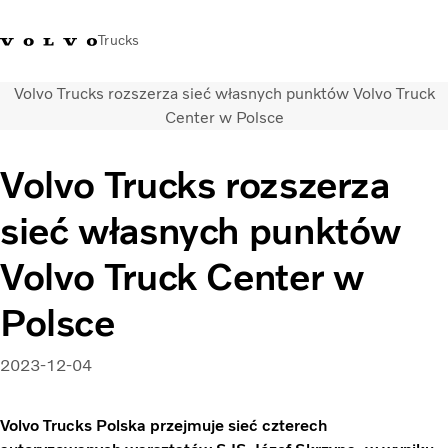
Trucks
Volvo Trucks rozszerza sieć własnych punktów Volvo Truck
+48 22 383 45 00
Sklep Volvo Trucks
Zaloguj się
Polska
Center w Polsce
Rozwiązania transportowe
Volvo Trucks rozszerza
Samochody ciężarowe
sieć własnych punktów
Usługi
Wyszukiwarka dealerów
Volvo Truck Center w
Aktualności
O nas
Polsce
Volvo Truck Builder
Kontakt
2023-12-04
Volvo Trucks Polska przejmuje sieć czterech