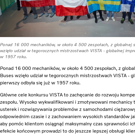
Ponad 16 000 mechaników, w około 4 500 zespołach, z globalnej si
wzięło udział w tegorocznych mistrzostwach VISTA - globalnej impre
w 1957 roku.
Ponad 16 000 mechaników, w około 4 500 zespołach, z globalne
Buses wzięło udział w tegorocznych mistrzostwach VISTA - glo
pierwszy odbyła się już w 1957 roku.
Główne cele konkursu VISTA to zachęcanie do rozwoju kompe
zespołu. Wysoko wykwalifikowani i zmotywowani mechanicy 
usterek i rozwiązywania problemów z samochodami ciężarow
odpowiednim czasie i z zachowaniem wysokich standardów jak
aby pomóc klientom osiągnąć maksymalny czas sprawności i
efekcie końcowym prowadzi to do jeszcze lepszej obsługi klien