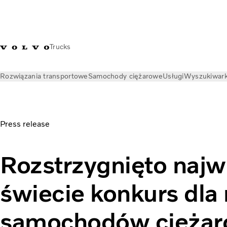
Trucks
Rozwiązania transportowe
Samochody ciężarowe
Usługi
Wyszukiwark
Aktualności
Informacje prasowe
Rozstrzygnięto największ
Press release
Rozstrzygnięto najw
świecie konkurs dl
samochodów cięża