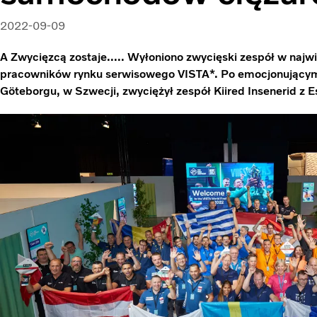
2022-09-09
A Zwycięzcą zostaje..... Wyłoniono zwycięski zespół w najw
pracowników rynku serwisowego VISTA*. Po emocjonującym 
Göteborgu, w Szwecji, zwyciężył zespół Kiired Insenerid z Es