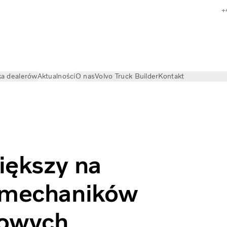
+
a dealerów
Aktualności
O nas
Volvo Truck Builder
Kontakt
y na świecie konkurs dla mechaników samochodów ciężarow
iększy na
a mechaników
rowych