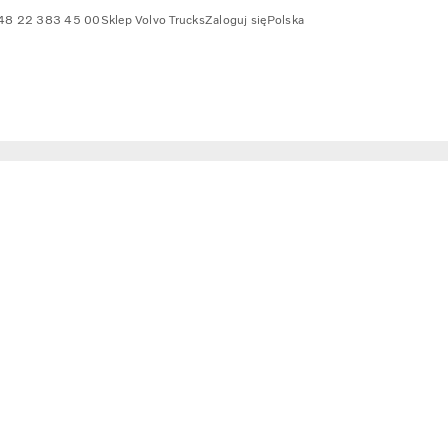
48 22 383 45 00
Sklep Volvo Trucks
Zaloguj się
Polska
ych