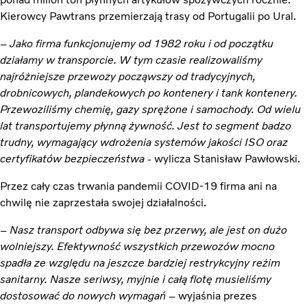
Kierowcy Pawtrans przemierzają trasy od Portugalii po Ural.
–
Jako firma funkcjonujemy od 1982 roku i od początku
działamy w transporcie. W tym czasie realizowaliśmy
najróżniejsze przewozy począwszy od tradycyjnych,
drobnicowych, plandekowych po kontenery i tank kontenery.
Przewoziliśmy chemię, gazy sprężone i samochody. Od wielu
lat transportujemy płynną żywność. Jest to segment badzo
trudny, wymagający wdrożenia systemów jakości ISO oraz
certyfikatów bezpieczeństwa
- wylicza Stanisław Pawłowski.
Przez cały czas trwania pandemii COVID-19 firma ani na
chwilę nie zaprzestała swojej działalności.
–
Nasz transport odbywa się bez przerwy, ale jest on dużo
wolniejszy. Efektywność wszystkich przewozów mocno
spadła ze względu na jeszcze bardziej restrykcyjny reżim
sanitarny. Nasze seriwsy, myjnie i całą flotę musieliśmy
dostosować do nowych wymagań
– wyjaśnia prezes