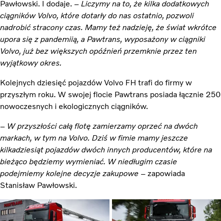
Pawłowski. I dodaje. –
Liczymy na to, że kilka dodatkowych
ciągników Volvo, które dotarły do nas ostatnio, pozwoli
nadrobić stracony czas. Mamy też nadzieję, że świat wkrótce
upora się z pandemiią, a Pawtrans, wyposażony w ciągniki
Volvo, już bez większych opóźnień przemknie przez ten
wyjątkowy okres.
Kolejnych dziesięć pojazdów Volvo FH trafi do firmy w
przyszłym roku. W swojej flocie Pawtrans posiada łącznie 250
nowoczesnych i ekologicznych ciągników.
–
W przyszłości całą flotę zamierzamy oprzeć na dwóch
markach, w tym na Volvo. Dziś w fimie mamy jeszcze
kilkadziesiąt pojazdów dwóch innych producentów, które na
bieżąco będziemy wymieniać. W niedługim czasie
podejmiemy kolejne decyzje zakupowe
– zapowiada
Stanisław Pawłowski.