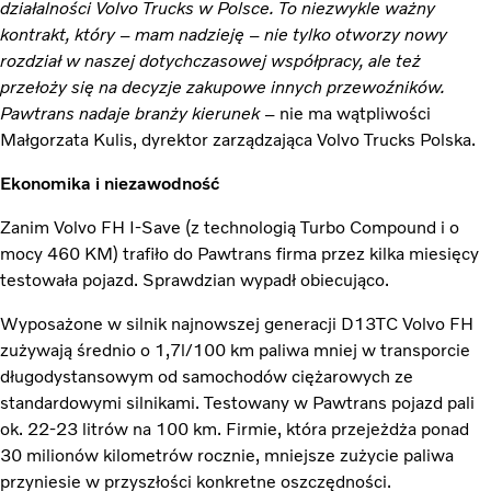
działalności Volvo Trucks w Polsce. To niezwykle ważny
kontrakt, który – mam nadzieję – nie tylko otworzy nowy
rozdział w naszej dotychczasowej współpracy, ale też
przełoży się na decyzje zakupowe innych przewoźników.
Pawtrans nadaje branży kierunek
– nie ma wątpliwości
Małgorzata Kulis, dyrektor zarządzająca Volvo Trucks Polska.
Ekonomika i niezawodność
Zanim Volvo FH I-Save (z technologią Turbo Compound i o
mocy 460 KM) trafiło do Pawtrans firma przez kilka miesięcy
testowała pojazd. Sprawdzian wypadł obiecująco.
Wyposażone w silnik najnowszej generacji D13TC Volvo FH
zużywają średnio o 1,7l/100 km paliwa mniej w transporcie
długodystansowym od samochodów ciężarowych ze
standardowymi silnikami. Testowany w Pawtrans pojazd pali
ok. 22-23 litrów na 100 km. Firmie, która przejeżdża ponad
30 milionów kilometrów rocznie, mniejsze zużycie paliwa
przyniesie w przyszłości konkretne oszczędności.