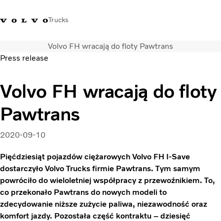
Trucks
Volvo FH wracają do floty Pawtrans
+48 22 383 45 00
Sklep Volvo Trucks
Zaloguj się
Polska
Press release
Rozwiązania transportowe
Volvo FH wracają do floty
Samochody ciężarowe
Pawtrans
Usługi
Wyszukiwarka dealerów
Aktualności
2020-09-10
O nas
Pięćdziesiąt pojazdów ciężarowych Volvo FH I-Save
Volvo Truck Builder
dostarczyło Volvo Trucks firmie Pawtrans. Tym samym
Kontakt
powróciło do wieloletniej współpracy z przewoźnikiem. To,
co przekonało Pawtrans do nowych modeli to
zdecydowanie niższe zużycie paliwa, niezawodność oraz
komfort jazdy. Pozostała część kontraktu – dziesięć