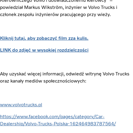
Kierowniczego Volvo i doświadczonemu kierowcy” –
powiedział Markus Wikström, inżynier w Volvo Trucks i
członek zespołu inżynierów pracującego przy wieży.
Kliknij tutaj, aby zobaczyć film zza kulis.
LINK do zdjęć w wysokiej rozdzielczości
Aby uzyskać więcej informacji, odwiedź witrynę Volvo Trucks
oraz kanały mediów społecznościowych:
www.volvotrucks.pl
https://www.facebook.com/pages/category/Car-
Dealership/Volvo-Trucks-Polska-162464983787564/