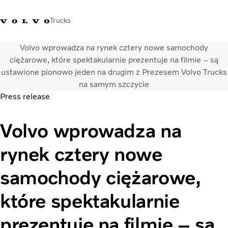
Trucks
Volvo wprowadza na rynek cztery nowe samochody
+48 22 383 45 00
Sklep Volvo Trucks
Zaloguj się
Polska
ciężarowe, które spektakularnie prezentuje na filmie – są
ustawione pionowo jeden na drugim z Prezesem Volvo Trucks
na samym szczycie
Rozwiązania transportowe
Press release
Samochody ciężarowe
Usługi
Volvo wprowadza na
Wyszukiwarka dealerów
Aktualności
rynek cztery nowe
O nas
Volvo Truck Builder
samochody ciężarowe,
Kontakt
które spektakularnie
prezentuje na filmie – są