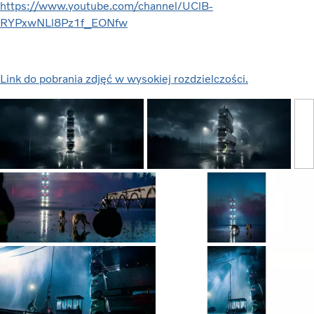
https://www.youtube.com/channel/UClB-
RYPxwNLl8Pz1f_EONfw
Link do pobrania zdjęć w wysokiej rozdzielczości.