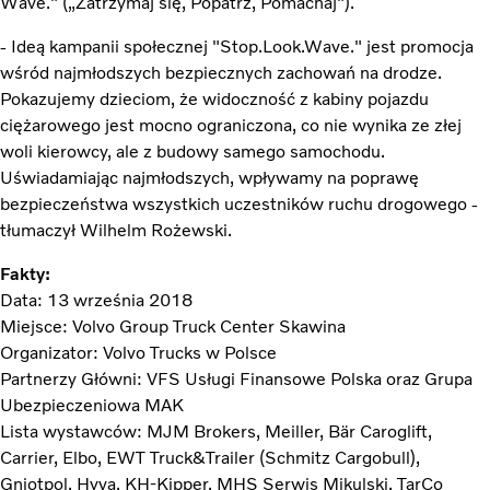
Wave." („Zatrzymaj się, Popatrz, Pomachaj").
- Ideą kampanii społecznej "Stop.Look.Wave." jest promocja
wśród najmłodszych bezpiecznych zachowań na drodze.
Pokazujemy dzieciom, że widoczność z kabiny pojazdu
ciężarowego jest mocno ograniczona, co nie wynika ze złej
woli kierowcy, ale z budowy samego samochodu.
Uświadamiając najmłodszych, wpływamy na poprawę
bezpieczeństwa wszystkich uczestników ruchu drogowego -
tłumaczył Wilhelm Rożewski.
Fakty:
Data: 13 września 2018
Miejsce: Volvo Group Truck Center Skawina
Organizator: Volvo Trucks w Polsce
Partnerzy Główni: VFS Usługi Finansowe Polska oraz Grupa
Ubezpieczeniowa MAK
Lista wystawców: MJM Brokers, Meiller, Bär Caroglift,
Carrier, Elbo, EWT Truck&Trailer (Schmitz Cargobull),
Gniotpol, Hyva, KH-Kipper, MHS Serwis Mikulski, TarCo