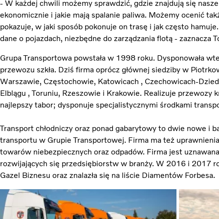
- W każdej chwili możemy sprawdzić, gdzie znajdują się nasz
ekonomicznie i jakie mają spalanie paliwa. Możemy ocenić także
pokazuje, w jaki sposób pokonuje on trasę i jak często hamuj
dane o pojazdach, niezbędne do zarządzania flotą - zaznacza
Grupa Transportowa powstała w 1998 roku. Dysponowała wted
przewozu szkła. Dziś firma oprócz głównej siedziby w Piotrko
Warszawie, Częstochowie, Katowicach , Czechowicach-Dziedzi
Elblągu , Toruniu, Rzeszowie i Krakowie. Realizuje przewozy k
najlepszy tabor; dysponuje specjalistycznymi środkami transpo
Transport chłodniczy oraz ponad gabarytowy to dwie nowe i ba
transportu w Grupie Transportowej. Firma ma też uprawnieni
towarów niebezpiecznych oraz odpadów. Firma jest uznawana 
rozwijających się przedsiębiorstw w branży. W 2016 i 2017 r
Gazel Biznesu oraz znalazła się na liście Diamentów Forbesa.