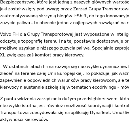
Bezpieczeństwo, które jest jedną z naszych głównych warto
jaki został wzięty pod uwagę przez Zarząd Grupy Transportow
zautomatyzowaną skrzynią biegów I-Shift, do tego innowacyj
zużycie paliwa - to obecnie jedno z najlepszych rozwiązań na
Volvo FH dla Grupy Transporotowej jest wyposażone w inteli
odczytuje topografię terenu i na tej podstawie dostosowuje p
możliwe uzyskanie niższego zużycia paliwa. Specjalnie zapro
XL zwiększa zaś komfort pracy kierowcy.
- W ostatnich latach firma rozwija się niezwykle dynamicznie
zleceń na terenie całej Unii Europejskiej. To pokazuje, jak ważn
zapewnienie odpowiednich warunków pracy kierowcom, ale też
kierwocy nieustannie szkolą się w tematach ecodrivingu - m
Z puntu widzenia zarządzania dużym przedsiębiorstwem, które
niezwykle istotna jest również możliwość koordynacji i kontro
Transportowa zdecydowała się na aplikację Dynafleet. Umożli
aktywności kierowców.