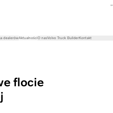
+
a dealerów
Aktualności
O nas
Volvo Truck Builder
Kontakt
ie Grupy Transportowej
e flocie
j