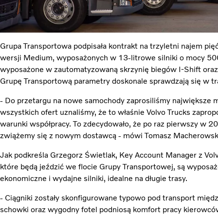
Grupa Transportowa podpisała kontrakt na trzyletni najem pię
wersji Medium, wyposażonych w 13-litrowe silniki o mocy 50
wyposażone w zautomatyzowaną skrzynię biegów I-Shift ora
Grupę Transportową parametry doskonale sprawdzają się w 
- Do przetargu na nowe samochody zaprosiliśmy największe m
wszystkich ofert uznaliśmy, że to właśnie Volvo Trucks zapro
warunki współpracy. To zdecydowało, że po raz pierwszy w 20-le
zwiążemy się z nowym dostawcą - mówi Tomasz Macherowski
Jak podkreśla Grzegorz Świetlak, Key Account Manager z Volvo
które będą jeździć we flocie Grupy Transportowej, są wyposa
ekonomiczne i wydajne silniki, idealne na długie trasy.
- Ciągniki zostały skonfigurowane typowo pod transport mię
schowki oraz wygodny fotel podniosą komfort pracy kierowcó