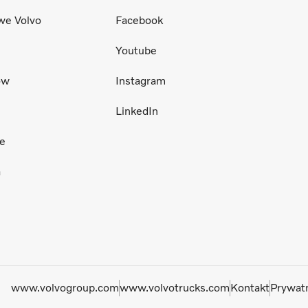
we Volvo
Facebook
Youtube
ów
Instagram
LinkedIn
ce
a
www.volvogroup.com
www.volvotrucks.com
Kontakt
Prywat