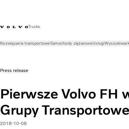
Trucks
Rozwiązania transportowe
Samochody ciężarowe
Usługi
Wyszukiwark
Aktualności
Informacje prasowe
Pierwsze Volvo FH we floc
Press release
Pierwsze Volvo FH w
Grupy Transportowe
2018-10-08