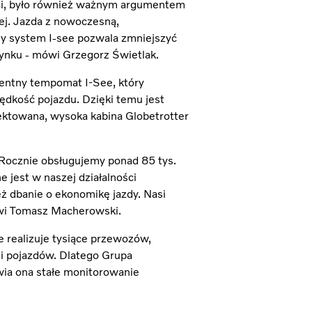
ści, było również ważnym argumentem
ej. Jazda z nowoczesną,
ny system I-see pozwala zmniejszyć
 rynku - mówi Grzegorz Świetlak.
gentny tempomat I-See, który
rędkość pojazdu. Dzięki temu jest
jektowana, wysoka kabina Globetrotter
. Rocznie obsługujemy ponad 85 tys.
e jest w naszej działalności
 dbanie o ekonomikę jazdy. Nasi
ówi Tomasz Macherowski.
 realizuje tysiące przewozów,
li pojazdów. Dlatego Grupa
wia ona stałe monitorowanie