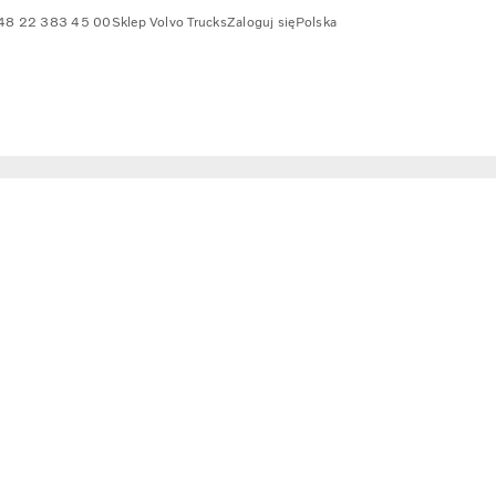
48 22 383 45 00
Sklep Volvo Trucks
Zaloguj się
Polska