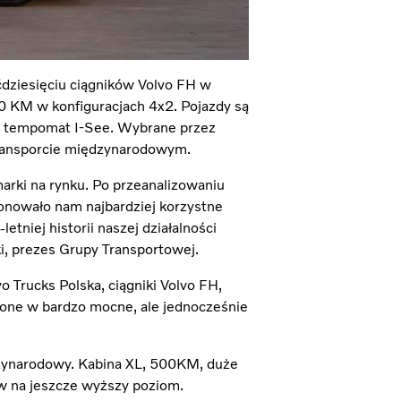
ćdziesięciu ciągników Volvo FH w
0 KM w konfiguracjach 4x2. Pojazdy są
z tempomat I-See. Wybrane przez
transporcie międzynarodowym.
arki na rynku. Po przeanalizowaniu
ponowało nam najbardziej korzystne
tniej historii naszej działalności
, prezes Grupy Transportowej.
 Trucks Polska, ciągniki Volvo FH,
żone w bardzo mocne, ale jednocześnie
dzynarodowy. Kabina XL, 500KM, duże
w na jeszcze wyższy poziom.