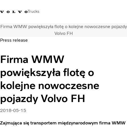
Trucks
Firma WMW powiększyła flotę o kolejne nowoczesne pojazdy
+48 22 383 45 00
Sklep Volvo Trucks
Zaloguj się
Polska
Volvo FH
Press release
Rozwiązania transportowe
Firma WMW
Samochody ciężarowe
Usługi
powiększyła flotę o
Wyszukiwarka dealerów
Aktualności
kolejne nowoczesne
O nas
Volvo Truck Builder
pojazdy Volvo FH
Kontakt
2018-05-15
Zajmująca się transportem międzynarodowym firma WMW