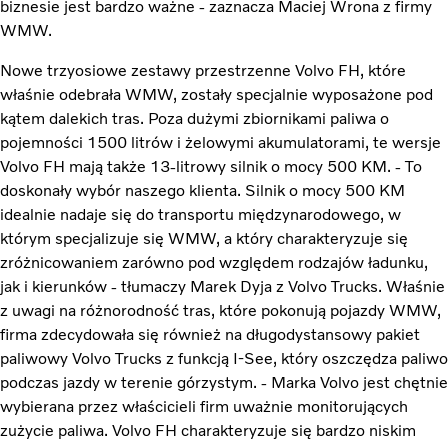
biznesie jest bardzo ważne - zaznacza Maciej Wrona z firmy
WMW.
Nowe trzyosiowe zestawy przestrzenne Volvo FH, które
właśnie odebrała WMW, zostały specjalnie wyposażone pod
kątem dalekich tras. Poza dużymi zbiornikami paliwa o
pojemności 1500 litrów i żelowymi akumulatorami, te wersje
Volvo FH mają także 13-litrowy silnik o mocy 500 KM. - To
doskonały wybór naszego klienta. Silnik o mocy 500 KM
idealnie nadaje się do transportu międzynarodowego, w
którym specjalizuje się WMW, a który charakteryzuje się
zróżnicowaniem zarówno pod względem rodzajów ładunku,
jak i kierunków - tłumaczy Marek Dyja z Volvo Trucks. Właśnie
z uwagi na różnorodność tras, które pokonują pojazdy WMW,
firma zdecydowała się również na długodystansowy pakiet
paliwowy Volvo Trucks z funkcją I-See, który oszczędza paliwo
podczas jazdy w terenie górzystym. - Marka Volvo jest chętnie
wybierana przez właścicieli firm uważnie monitorujących
zużycie paliwa. Volvo FH charakteryzuje się bardzo niskim