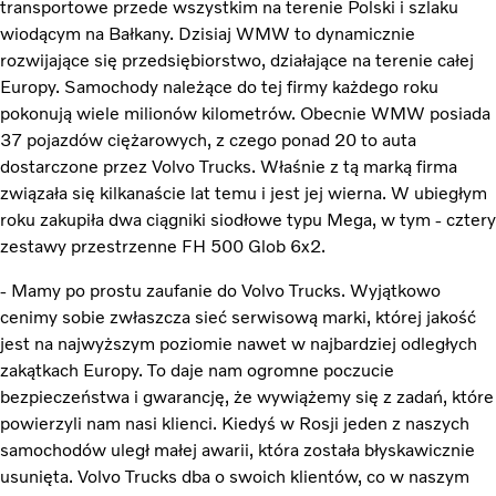
transportowe przede wszystkim na terenie Polski i szlaku
wiodącym na Bałkany. Dzisiaj WMW to dynamicznie
rozwijające się przedsiębiorstwo, działające na terenie całej
Europy. Samochody należące do tej firmy każdego roku
pokonują wiele milionów kilometrów. Obecnie WMW posiada
37 pojazdów ciężarowych, z czego ponad 20 to auta
dostarczone przez Volvo Trucks. Właśnie z tą marką firma
związała się kilkanaście lat temu i jest jej wierna. W ubiegłym
roku zakupiła dwa ciągniki siodłowe typu Mega, w tym - cztery
zestawy przestrzenne FH 500 Glob 6x2.
- Mamy po prostu zaufanie do Volvo Trucks. Wyjątkowo
cenimy sobie zwłaszcza sieć serwisową marki, której jakość
jest na najwyższym poziomie nawet w najbardziej odległych
zakątkach Europy. To daje nam ogromne poczucie
bezpieczeństwa i gwarancję, że wywiążemy się z zadań, które
powierzyli nam nasi klienci. Kiedyś w Rosji jeden z naszych
samochodów uległ małej awarii, która została błyskawicznie
usunięta. Volvo Trucks dba o swoich klientów, co w naszym