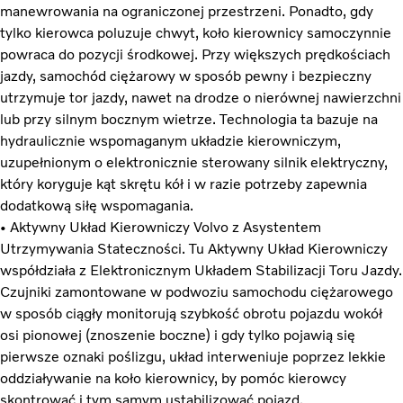
manewrowania na ograniczonej przestrzeni. Ponadto, gdy
tylko kierowca poluzuje chwyt, koło kierownicy samoczynnie
powraca do pozycji środkowej. Przy większych prędkościach
jazdy, samochód ciężarowy w sposób pewny i bezpieczny
utrzymuje tor jazdy, nawet na drodze o nierównej nawierzchni
lub przy silnym bocznym wietrze. Technologia ta bazuje na
hydraulicznie wspomaganym układzie kierowniczym,
uzupełnionym o elektronicznie sterowany silnik elektryczny,
który koryguje kąt skrętu kół i w razie potrzeby zapewnia
dodatkową siłę wspomagania.
• Aktywny Układ Kierowniczy Volvo z Asystentem
Utrzymywania Stateczności. Tu Aktywny Układ Kierowniczy
współdziała z Elektronicznym Układem Stabilizacji Toru Jazdy.
Czujniki zamontowane w podwoziu samochodu ciężarowego
w sposób ciągły monitorują szybkość obrotu pojazdu wokół
osi pionowej (znoszenie boczne) i gdy tylko pojawią się
pierwsze oznaki poślizgu, układ interweniuje poprzez lekkie
oddziaływanie na koło kierownicy, by pomóc kierowcy
skontrować i tym samym ustabilizować pojazd.