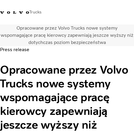
Trucks
Opracowane przez Volvo Trucks nowe systemy
+48 22 383 45 00
Sklep Volvo Trucks
Zaloguj się
Polska
wspomagające pracę kierowcy zapewniają jeszcze wyższy niż
dotychczas poziom bezpieczeństwa
Press release
Rozwiązania transportowe
Samochody ciężarowe
Opracowane przez Volvo
Usługi
Wyszukiwarka dealerów
Trucks nowe systemy
Aktualności
O nas
wspomagające pracę
Volvo Truck Builder
Kontakt
kierowcy zapewniają
jeszcze wyższy niż