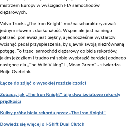
mistrzem Europy w wyścigach FIA samochodów
ciężarowych.
Volvo Trucks „The Iron Knight" można scharakteryzować
jednym słowem: doskonałość. Wspaniale jest na niego
patrzeć, ponieważ jest piękny, a jednocześnie wystarczy
wcisnąć pedał przyspieszenia, by ujawnił swoją niezrównaną
potęgę. To trzeci samochód ciężarowy do bicia rekordów,
jakim jeździłem i trudno mi sobie wyobrazić bardziej godnego
następcę dla „The Wild Viking" i „Mean Green" - stwierdza
Boije Ovebrink.
Łącze do zdjęć o wysokiej rozdzielczości
Zobacz, jak „The Iron Knight" bije dwa światowe rekordy
prędkości
Kulisy próby bicia rekordu przez „The Iron Knight"
Dowiedz się więcej o I-Shift Dual Clutch