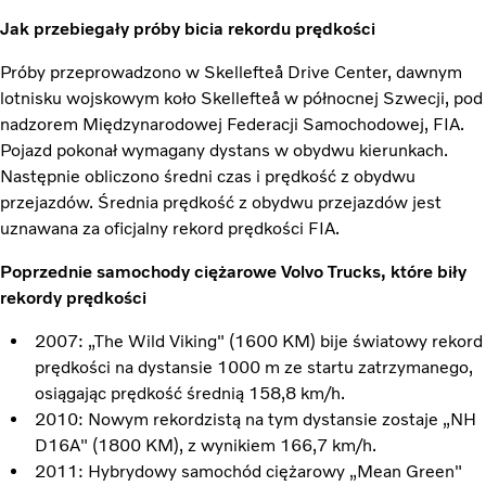
Jak przebiegały próby bicia rekordu prędkości
Próby przeprowadzono w Skellefteå Drive Center, dawnym
lotnisku wojskowym koło Skellefteå w północnej Szwecji, pod
nadzorem Międzynarodowej Federacji Samochodowej, FIA.
Pojazd pokonał wymagany dystans w obydwu kierunkach.
Następnie obliczono średni czas i prędkość z obydwu
przejazdów. Średnia prędkość z obydwu przejazdów jest
uznawana za oficjalny rekord prędkości FIA.
Poprzednie samochody ciężarowe Volvo Trucks, które biły
rekordy prędkości
2007: „The Wild Viking" (1600 KM) bije światowy rekord
prędkości na dystansie 1000 m ze startu zatrzymanego,
osiągając prędkość średnią 158,8 km/h.
2010: Nowym rekordzistą na tym dystansie zostaje „NH
D16A" (1800 KM), z wynikiem 166,7 km/h.
2011: Hybrydowy samochód ciężarowy „Mean Green"