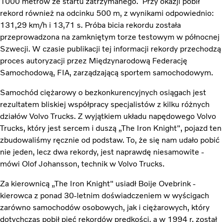
1000 metrów ze startu zatrzymanego. Przy okazji pobił
rekord również na odcinku 500 m, z wynikami odpowiednio:
131,29 km/h i 13,71 s. Próba bicia rekordu została
przeprowadzona na zamkniętym torze testowym w północnej
Szwecji. W czasie publikacji tej informacji rekordy przechodzą
proces autoryzacji przez Międzynarodową Federację
Samochodową, FIA, zarządzającą sportem samochodowym.
Samochód ciężarowy o bezkonkurencyjnych osiągach jest
rezultatem bliskiej współpracy specjalistów z kilku różnych
działów Volvo Trucks. Z wyjątkiem układu napędowego Volvo
Trucks, który jest sercem i duszą „The Iron Knight", pojazd ten
zbudowaliśmy ręcznie od podstaw. To, że się nam udało pobić
nie jeden, lecz dwa rekordy, jest naprawdę niesamowite -
mówi Olof Johansson, technik w Volvo Trucks.
Za kierownicą „The Iron Knight" usiadł Boije Ovebrink -
kierowca z ponad 30-letnim doświadczeniem w wyścigach
zarówno samochodów osobowych, jak i ciężarowych, który
dotychczas pobił pięć rekordów prędkości, a w 1994 r. został