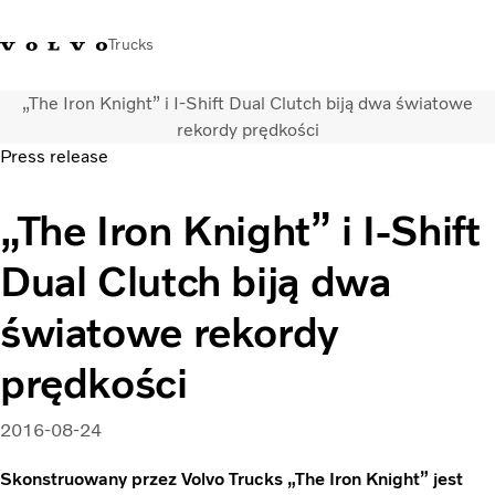
Trucks
„The Iron Knight” i I-Shift Dual Clutch biją dwa światowe
+48 22 383 45 00
Sklep Volvo Trucks
Zaloguj się
Polska
rekordy prędkości
Press release
Rozwiązania transportowe
„The Iron Knight” i I-Shift
Samochody ciężarowe
Usługi
Dual Clutch biją dwa
Wyszukiwarka dealerów
Aktualności
światowe rekordy
O nas
Volvo Truck Builder
prędkości
Kontakt
2016-08-24
Skonstruowany przez Volvo Trucks „The Iron Knight” jest