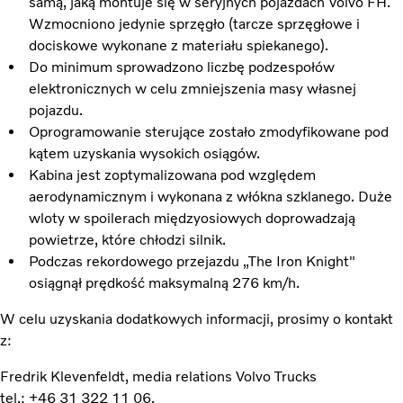
samą, jaką montuje się w seryjnych pojazdach Volvo FH.
Wzmocniono jedynie sprzęgło (tarcze sprzęgłowe i
dociskowe wykonane z materiału spiekanego).
Do minimum sprowadzono liczbę podzespołów
elektronicznych w celu zmniejszenia masy własnej
pojazdu.
Oprogramowanie sterujące zostało zmodyfikowane pod
kątem uzyskania wysokich osiągów.
Kabina jest zoptymalizowana pod względem
aerodynamicznym i wykonana z włókna szklanego. Duże
wloty w spoilerach międzyosiowych doprowadzają
powietrze, które chłodzi silnik.
Podczas rekordowego przejazdu „The Iron Knight"
osiągnął prędkość maksymalną 276 km/h.
W celu uzyskania dodatkowych informacji, prosimy o kontakt
z:
Fredrik Klevenfeldt, media relations Volvo Trucks
tel.: +46 31 322 11 06,