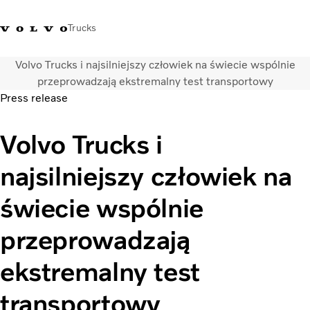
Trucks
Volvo Trucks i najsilniejszy człowiek na świecie wspólnie
+48 22 383 45 00
Sklep Volvo Trucks
Zaloguj się
Polska
przeprowadzają ekstremalny test transportowy
Press release
Rozwiązania transportowe
Volvo Trucks i
Samochody ciężarowe
Usługi
najsilniejszy człowiek na
Wyszukiwarka dealerów
Aktualności
świecie wspólnie
O nas
Volvo Truck Builder
przeprowadzają
Kontakt
ekstremalny test
transportowy