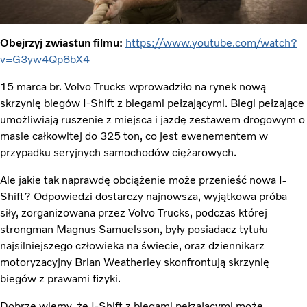
Obejrzyj zwiastun filmu:
https://www.youtube.com/watch?
v=G3yw4Qp8bX4
15 marca br. Volvo Trucks wprowadziło na rynek nową
skrzynię biegów I-Shift z biegami pełzającymi. Biegi pełzające
umożliwiają ruszenie z miejsca i jazdę zestawem drogowym o
masie całkowitej do 325 ton, co jest ewenementem w
przypadku seryjnych samochodów ciężarowych.
Ale jakie tak naprawdę obciążenie może przenieść nowa I-
Shift? Odpowiedzi dostarczy najnowsza, wyjątkowa próba
siły, zorganizowana przez Volvo Trucks, podczas której
strongman Magnus Samuelsson, były posiadacz tytułu
najsilniejszego człowieka na świecie, oraz dziennikarz
motoryzacyjny Brian Weatherley skonfrontują skrzynię
biegów z prawami fizyki.
Dobrze wiemy, że I-Shift z biegami pełzającymi może