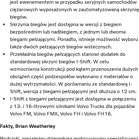
jest ewenementem w przypadku seryjnych samochodów
ciężarowych wyposażonych w zautomatyzowaną skrzynię
biegów.
Skrzynia biegów jest dostępna w wersji z biegiem
bezpośrednim lub nadbiegiem, z jednym lub dwoma
biegami pełzającymi. Ponadto, istnieje możliwość wyboru
także dwóch pełzających biegów wstecznych.
Przekładnia biegów pełzających stanowi dodatek do
standardowej skrzyni biegów I-Shift. W celu
wzmocnienia konstrukcji pod kątem przenoszenia dużych
obciążeń część podzespołów wykonano z materiałów o
dużej wytrzymałości. W porównaniu ze standardową I-
Shift, wersja z biegami pełzającymi jest dłuższa o 12 cm.
I-Shift z biegami pełzającymi jest dostępna w połączeniu
z 13- i 16-litrowymi silnikami Volvo Trucks dla pojazdów
Volvo FM, Volvo FMX, Volvo FH i Volvo FH16.
Fakty, Brian Weatherley
Brytyjski, niezależny dziennikarz motoryzacyjny specjalizujący