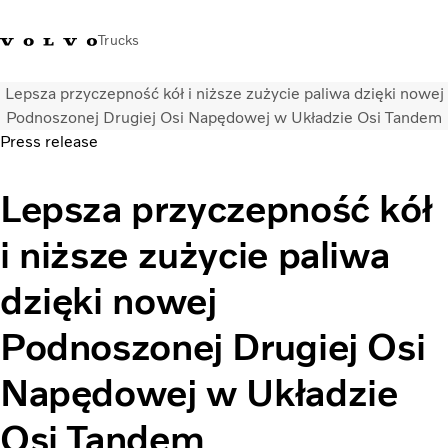
Trucks
Lepsza przyczepność kół i niższe zużycie paliwa dzięki nowej
+48 22 383 45 00
Sklep Volvo Trucks
Zaloguj się
Polska
Podnoszonej Drugiej Osi Napędowej w Układzie Osi Tandem
Press release
Rozwiązania transportowe
Lepsza przyczepność kół
Samochody ciężarowe
Usługi
i niższe zużycie paliwa
Wyszukiwarka dealerów
Aktualności
dzięki nowej
O nas
Volvo Truck Builder
Podnoszonej Drugiej Osi
Kontakt
Napędowej w Układzie
Osi Tandem