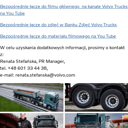
Bezpośrednie łącze do filmu głównego na kanale Volvo Trucks
na You Tube
Bezpośrednie łącze do zdjęć w Banku Zdjęć Volvo Trucks
Bezpośrednie łącze do materiału filmowego na You Tube
W celu uzyskania dodatkowych informacji, prosimy o kontakt
z:
Renata Stefańska, PR Manager,
tel. +48 601 33 44 38,
e-mail: renata.stefanska@volvo.com