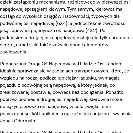
dzięki zastąpieniu mechanizmu różnicowego w pierwszej osi
napędowej sprzęgłem kłowym. Tym samym, kierowca ma
dostęp do wysokich osiągów i ładowności, typowych dla
podwójnej osi napędowej (6X4), a jednocześnie zwrotności,
jaką zapewnia pojedyncza oś napędowa (4X2). Po
podniesieniu drugiej osi napędowej maleje nie tylko promień
skrętu, o metr, ale także zużycie opon i elementów
zawieszenia.
Podnoszona Druga Oś Napędowa w Układzie Osi Tandem
idealnie sprawdza się w zadaniach transportowych, które, ze
względu na rodzaj podłoża lub ciężar ładunku, wymagają
pojazdu z podwójną osią napędową, a który jednak, po
zrealizowanej dostawie, powraca bez obciążenia. Ponadto,
poprzez podniesie drugiej osi napędowej, kierowca może
dociążyć pierwszą oś napędową w celu zwiększenia
przyczepności kół i uniknięcia ugrzęźnięcia pojazdu - wyjaśnia
Jonas Odermalm.
Podnoszona Druga Oś Napędowa w Układzie Osi Tandem