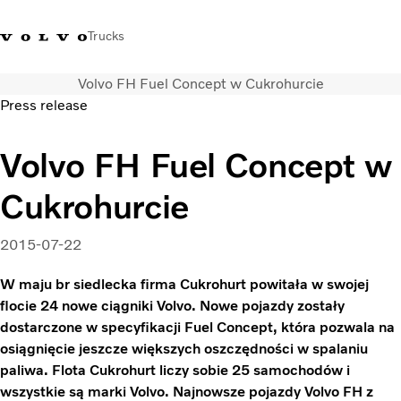
Trucks
Volvo FH Fuel Concept w Cukrohurcie
+48 22 383 45 00
Sklep Volvo Trucks
Zaloguj się
Polska
Press release
Rozwiązania transportowe
Volvo FH Fuel Concept w
Samochody ciężarowe
Cukrohurcie
Usługi
Wyszukiwarka dealerów
Aktualności
2015-07-22
O nas
W maju br siedlecka firma Cukrohurt powitała w swojej
Volvo Truck Builder
flocie 24 nowe ciągniki Volvo. Nowe pojazdy zostały
Kontakt
dostarczone w specyfikacji Fuel Concept, która pozwala na
osiągnięcie jeszcze większych oszczędności w spalaniu
paliwa. Flota Cukrohurt liczy sobie 25 samochodów i
wszystkie są marki Volvo. Najnowsze pojazdy Volvo FH z