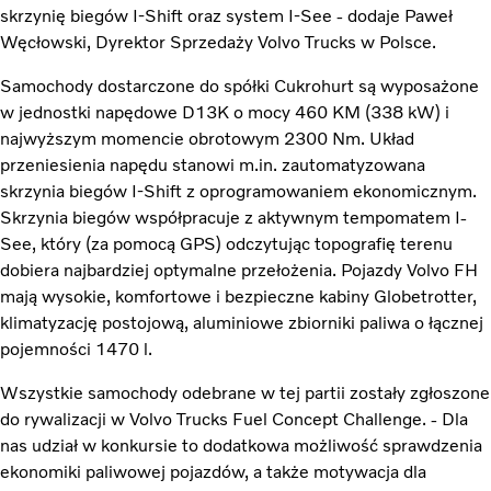
skrzynię biegów I-Shift oraz system I-See - dodaje Paweł
Węcłowski, Dyrektor Sprzedaży Volvo Trucks w Polsce.
Samochody dostarczone do spółki Cukrohurt są wyposażone
w jednostki napędowe D13K o mocy 460 KM (338 kW) i
najwyższym momencie obrotowym 2300 Nm. Układ
przeniesienia napędu stanowi m.in. zautomatyzowana
skrzynia biegów I-Shift z oprogramowaniem ekonomicznym.
Skrzynia biegów współpracuje z aktywnym tempomatem I-
See, który (za pomocą GPS) odczytując topografię terenu
dobiera najbardziej optymalne przełożenia. Pojazdy Volvo FH
mają wysokie, komfortowe i bezpieczne kabiny Globetrotter,
klimatyzację postojową, aluminiowe zbiorniki paliwa o łącznej
pojemności 1470 l.
Wszystkie samochody odebrane w tej partii zostały zgłoszone
do rywalizacji w Volvo Trucks Fuel Concept Challenge. - Dla
nas udział w konkursie to dodatkowa możliwość sprawdzenia
ekonomiki paliwowej pojazdów, a także motywacja dla