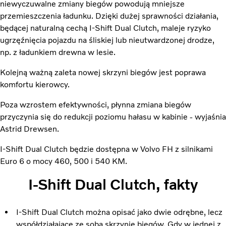
niewyczuwalne zmiany biegów powodują mniejsze
przemieszczenia ładunku. Dzięki dużej sprawności działania,
będącej naturalną cechą I-Shift Dual Clutch, maleje ryzyko
ugrzęźnięcia pojazdu na śliskiej lub nieutwardzonej drodze,
np. z ładunkiem drewna w lesie.
Kolejną ważną zaleta nowej skrzyni biegów jest poprawa
komfortu kierowcy.
Poza wzrostem efektywności, płynna zmiana biegów
przyczynia się do redukcji poziomu hałasu w kabinie - wyjaśnia
Astrid Drewsen.
I-Shift Dual Clutch będzie dostępna w Volvo FH z silnikami
Euro 6 o mocy 460, 500 i 540 KM.
I-Shift Dual Clutch, fakty
I-Shift Dual Clutch można opisać jako dwie odrębne, lecz
współdziałające ze sobą skrzynie biegów. Gdy w jednej z