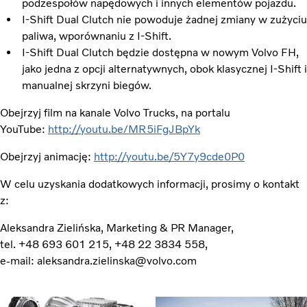
podzespołów napędowych i innych elementów pojazdu.
I-Shift Dual Clutch nie powoduje żadnej zmiany w zużyciu
paliwa, wporównaniu z I-Shift.
I-Shift Dual Clutch będzie dostępna w nowym Volvo FH,
jako jedna z opcji alternatywnych, obok klasycznej I-Shift i
manualnej skrzyni biegów.
Obejrzyj film na kanale Volvo Trucks, na portalu
YouTube
:
http://youtu.be/MR5iFgJBpYk
Obejrzyj animację:
http://youtu.be/5Y7y9cde0P0
W celu uzyskania dodatkowych informacji, prosimy o kontakt
z:
Aleksandra Zielińska, Marketing & PR Manager,
tel. +48 693 601 215, +48 22 3834 558,
e-mail: aleksandra.zielinska@volvo.com