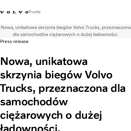
Trucks
Nowa, unikatowa skrzynia biegów Volvo Trucks, przeznaczona
+48 22 383 45 00
Sklep Volvo Trucks
Zaloguj się
Polska
dla samochodów ciężarowych o dużej ładowności.
Press release
Rozwiązania transportowe
Nowa, unikatowa
Samochody ciężarowe
Usługi
skrzynia biegów Volvo
Wyszukiwarka dealerów
Aktualności
Trucks, przeznaczona dla
O nas
Volvo Truck Builder
samochodów
Kontakt
ciężarowych o dużej
ładowności.