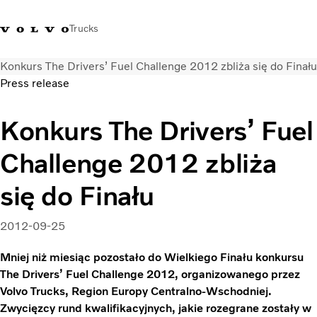
Trucks
Konkurs The Drivers’ Fuel Challenge 2012 zbliża się do Finału
+48 22 383 45 00
Sklep Volvo Trucks
Zaloguj się
Polska
Press release
Rozwiązania transportowe
Konkurs The Drivers’ Fuel
Samochody ciężarowe
Challenge 2012 zbliża
Usługi
Wyszukiwarka dealerów
się do Finału
Aktualności
O nas
2012-09-25
Volvo Truck Builder
Kontakt
Mniej niż miesiąc pozostało do Wielkiego Finału konkursu
The Drivers’ Fuel Challenge 2012, organizowanego przez
Volvo Trucks, Region Europy Centralno-Wschodniej.
Zwycięzcy rund kwalifikacyjnych, jakie rozegrane zostały w