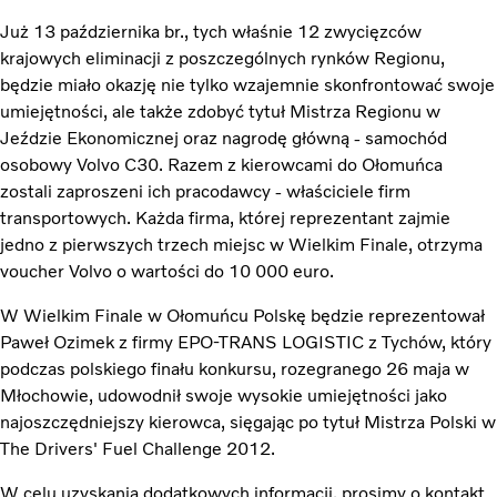
Już 13 października br., tych właśnie 12 zwycięzców
krajowych eliminacji z poszczególnych rynków Regionu,
będzie miało okazję nie tylko wzajemnie skonfrontować swoje
umiejętności, ale także zdobyć tytuł Mistrza Regionu w
Jeździe Ekonomicznej oraz nagrodę główną - samochód
osobowy Volvo C30. Razem z kierowcami do Ołomuńca
zostali zaproszeni ich pracodawcy - właściciele firm
transportowych. Każda firma, której reprezentant zajmie
jedno z pierwszych trzech miejsc w Wielkim Finale, otrzyma
voucher Volvo o wartości do 10 000 euro.
W Wielkim Finale w Ołomuńcu Polskę będzie reprezentował
Paweł Ozimek z firmy EPO-TRANS LOGISTIC z Tychów, który
podczas polskiego finału konkursu, rozegranego 26 maja w
Młochowie, udowodnił swoje wysokie umiejętności jako
najoszczędniejszy kierowca, sięgając po tytuł Mistrza Polski w
The Drivers' Fuel Challenge 2012.
W celu uzyskania dodatkowych informacji, prosimy o kontakt