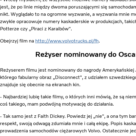
jest, że po linie między dwoma poruszającymi się samochodam
nikt. Wyglądało to na ogromne wyzwanie, a wyzwania mnie mo
zwykle opracowuje numery kaskaderskie w produkcjach, takich
Potterze czy „Piraci z Karaibów".
Obejrzyj film na
http://www.volvotrucks.pl/fh
.
Reżyser nominowany do Oscar
Reżyserem filmu jest nominowany do nagrody Amerykańskiej 
którego fabularny obraz „Disconnect", z udziałem szwedzkieg
znajduje się obecnie na ekranach kin.
- Najbardziej lubię takie filmy, o których inni mówią, że są ni
coś takiego, mam podwójną motywację do działania.
- Tak samo jest z Faith Dickey. Powiedz jej „nie", a ona tym bar
respekt, swoją odwagą zdumiała mnie i całą ekipę. Popis kaska
prowadzenia samochodów ciężarowych Volvo. Ostatecznie jed