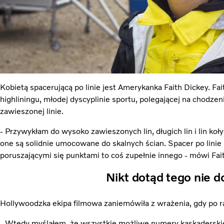
Kobietą spacerującą po linie jest Amerykanka Faith Dickey. Fa
highliningu, młodej dyscyplinie sportu, polegającej na chodzeni
zawieszonej linie.
- Przywykłam do wysoko zawieszonych lin, długich lin i lin koł
one są solidnie umocowane do skalnych ścian. Spacer po lini
poruszającymi się punktami to coś zupełnie innego - mówi Fai
Nikt dotąd tego nie d
Hollywoodzka ekipa filmowa zaniemówiła z wrażenia, gdy po r
- Wtedy myślałem, że wszystkie możliwe numery kaskaderskie