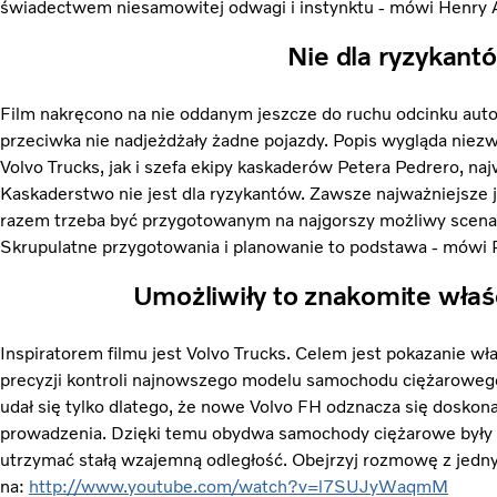
świadectwem niesamowitej odwagi i instynktu - mówi Henry A
Nie dla ryzykant
Film nakręcono na nie oddanym jeszcze do ruchu odcinku auto
przeciwka nie nadjeżdżały żadne pojazdy. Popis wygląda niezw
Volvo Trucks, jak i szefa ekipy kaskaderów Petera Pedrero, na
Kaskaderstwo nie jest dla ryzykantów. Zawsze najważniejsze
razem trzeba być przygotowanym na najgorszy możliwy scenar
Skrupulatne przygotowania i planowanie to podstawa - mówi 
Umożliwiły to znakomite właś
Inspiratorem filmu jest Volvo Trucks. Celem jest pokazanie wł
precyzji kontroli najnowszego modelu samochodu ciężaroweg
udał się tylko dlatego, że nowe Volvo FH odznacza się doskonał
prowadzenia. Dzięki temu obydwa samochody ciężarowe były w
utrzymać stałą wzajemną odległość. Obejrzyj rozmowę z jed
na:
http://www.youtube.com/watch?v=l7SUJyWaqmM