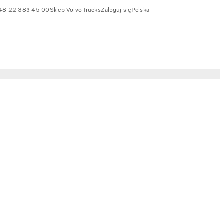
48 22 383 45 00
Sklep Volvo Trucks
Zaloguj się
Polska