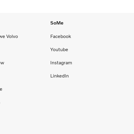
SoMe
we Volvo
Facebook
Youtube
ów
Instagram
LinkedIn
ce
a