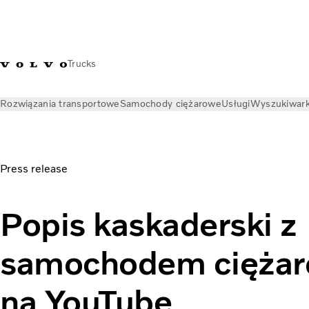
Trucks
Rozwiązania transportowe
Samochody ciężarowe
Usługi
Wyszukiwark
Aktualności
Informacje prasowe
Popis kaskaderski z samo
Press release
Popis kaskaderski z
samochodem cięża
na YouTube