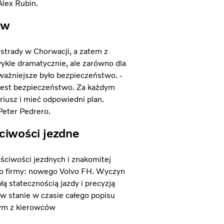
lex Rubin.
ów
strady w Chorwacji, a zatem z
ykle dramatycznie, ale zarówno dla
jważniejsze było bezpieczeństwo. -
 jest bezpieczeństwo. Za każdym
iusz i mieć odpowiedni plan.
Peter Pedrero.
ciwości jezdne
aściwości jezdnych i znakomitej
o firmy: nowego Volvo FH. Wyczyn
ą statecznością jazdy i precyzją
 stanie w czasie całego popisu
nym z kierowców