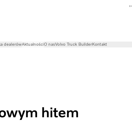
+
a dealerów
Aktualności
O nas
Volvo Truck Builder
Kontakt
chodem ciężarowym hitem na YouTube | Volvo
rowym hitem