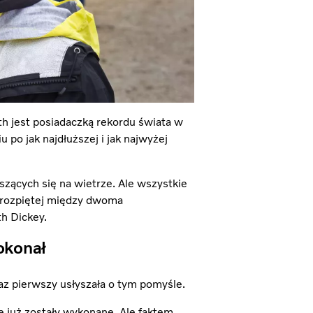
ith jest posiadaczką rekordu świata w
u po jak najdłuższej i jak najwyżej
yszących się na wietrze. Ale wszystkie
e rozpiętej między dwoma
th Dickey.
okonał
az pierwszy usłyszała o tym pomyśle.
 już zostały wykonane. Ale faktem