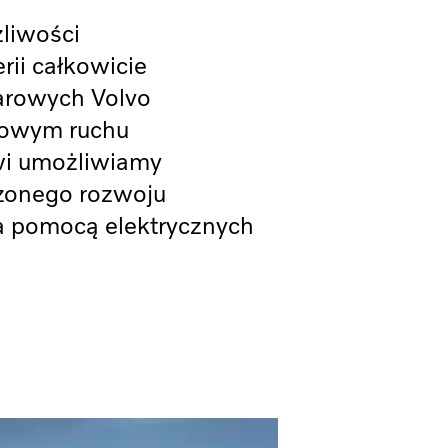
liwości
rii całkowicie
arowych Volvo
dowym ruchu
wi umożliwiamy
onego rozwoju
za pomocą elektrycznych