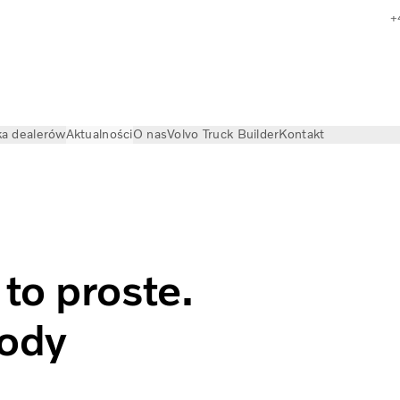
+
a dealerów
Aktualności
O nas
Volvo Truck Builder
Kontakt
ktryczne samochody ciężarowe Volvo
to proste.
hody