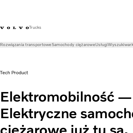
Trucks
Rozwiązania transportowe
Samochody ciężarowe
Usługi
Wyszukiwark
Aktualności
Publikacje Volvo Trucks
Elektromobilność i ele
Tech Product
Elektromobilność — 
Elektryczne samoc
ciężarowe już tu są.