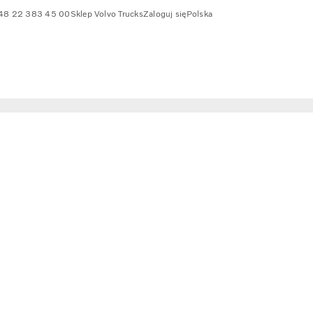
48 22 383 45 00
Sklep Volvo Trucks
Zaloguj się
Polska