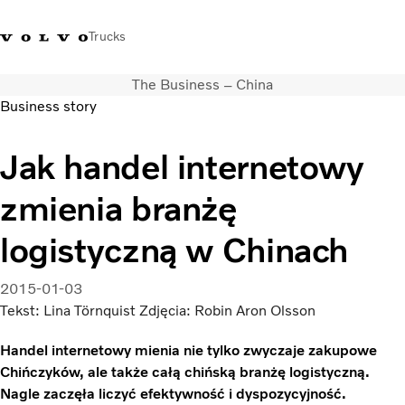
Trucks
The Business – China
+48 22 383 45 00
Sklep Volvo Trucks
Zaloguj się
Polska
Business story
Rozwiązania transportowe
Jak handel internetowy
Samochody ciężarowe
zmienia branżę
Usługi
Wyszukiwarka dealerów
logistyczną w Chinach
Aktualności
O nas
2015-01-03
Volvo Truck Builder
Tekst: Lina Törnquist Zdjęcia: Robin Aron Olsson
Kontakt
Handel internetowy mienia nie tylko zwyczaje zakupowe
Chińczyków, ale także całą chińską branżę logistyczną.
Nagle zaczęła liczyć efektywność i dyspozycyjność.