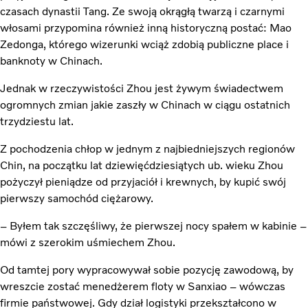
czasach dynastii Tang. Ze swoją okrągłą twarzą i czarnymi
włosami przypomina również inną historyczną postać: Mao
Zedonga, którego wizerunki wciąż zdobią publiczne place i
banknoty w Chinach.
Jednak w rzeczywistości Zhou jest żywym świadectwem
ogromnych zmian jakie zaszły w Chinach w ciągu ostatnich
trzydziestu lat.
Z pochodzenia chłop w jednym z najbiedniejszych regionów
Chin, na początku lat dziewięćdziesiątych ub. wieku Zhou
pożyczył pieniądze od przyjaciół i krewnych, by kupić swój
pierwszy samochód ciężarowy.
– Byłem tak szczęśliwy, że pierwszej nocy spałem w kabinie –
mówi z szerokim uśmiechem Zhou.
Od tamtej pory wypracowywał sobie pozycję zawodową, by
wreszcie zostać menedżerem floty w Sanxiao – wówczas
firmie państwowej. Gdy dział logistyki przekształcono w